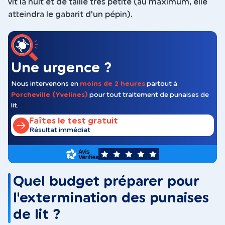
vit la nuit et de taille très petite (au maximum, elle
atteindra le gabarit d'un pépin).
Une urgence ?
Nous intervenons en
moins de 2 heures
partout à
Porcheville (Yvelines)
pour tout traitement de punaises de
lit.
Faîtes le test gratuit
Résultat immédiat
5
Quel budget préparer pour
l'extermination des punaises
de lit ?