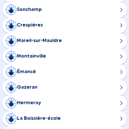
Sonchamp
Crespières
Mareil-sur-Mauldre
Montainville
Émancé
Gazeran
Hermeray
La Boissière-école