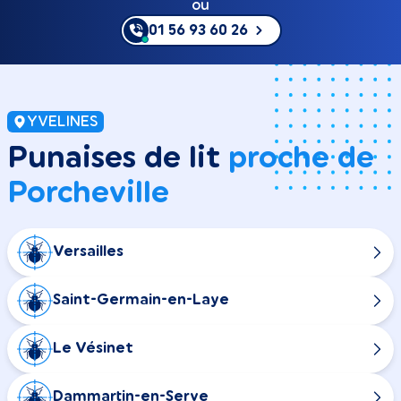
ou
01 56 93 60 26
YVELINES
Punaises de lit
proche de
Porcheville
Versailles
Saint-Germain-en-Laye
Le Vésinet
Dammartin-en-Serve