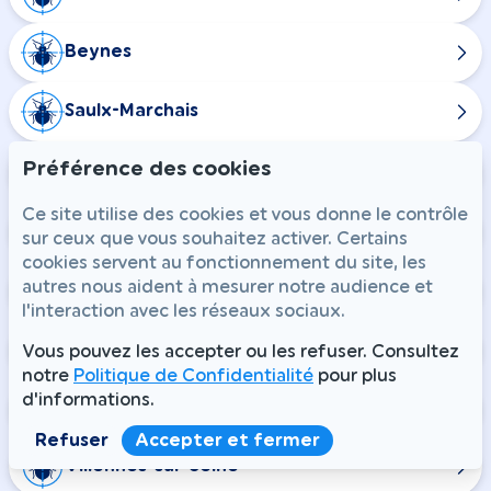
Beynes
Saulx-Marchais
Préférence des cookies
Ablis
Ce site utilise des cookies et vous donne le contrôle
Boinville-le-Gaillard
sur ceux que vous souhaitez activer. Certains
cookies servent au fonctionnement du site, les
autres nous aident à mesurer notre audience et
Prunay-en-Yvelines
l'interaction avec les réseaux sociaux.
Saint-Martin-de-Bréthencourt
Vous pouvez les accepter ou les refuser. Consultez
notre
Politique de Confidentialité
pour plus
d'informations.
Médan
Refuser
Accepter et fermer
Villennes-sur-Seine