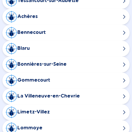
Tessancourt-sur-Aubette
Achères
Bennecourt
Blaru
Bonnières-sur-Seine
Gommecourt
La Villeneuve-en-Chevrie
Limetz-Villez
Lommoye