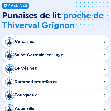
YVELINES
Punaises de lit
proche de
Thiverval Grignon
Versailles
Saint-Germain-en-Laye
Le Vésinet
Dammartin-en-Serve
Fourqueux
Adainville