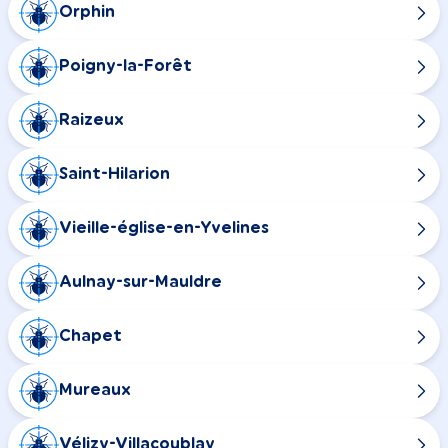
Orphin
Poigny-la-Forêt
Raizeux
Saint-Hilarion
Vieille-église-en-Yvelines
Aulnay-sur-Mauldre
Chapet
Mureaux
Vélizy-Villacoublay