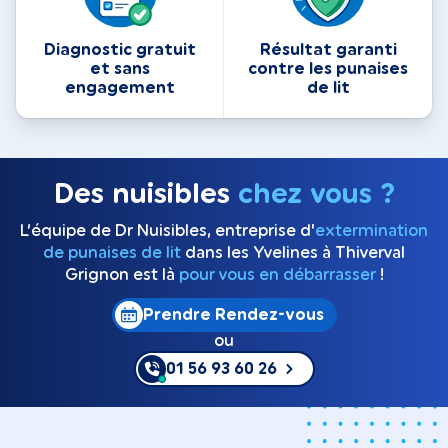
Diagnostic gratuit
Résultat garanti
et sans
contre les punaises
engagement
de lit
Des nuisibles
chez vous ?
L’équipe de Dr Nuisibles, entreprise d'
extermination
de punaises de lit
dans les Yvelines à Thiverval
Grignon est là
pour vous en débarrasser
!
Prendre Rendez-vous
ou
01 56 93 60 26