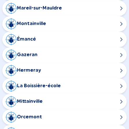
Mareil-sur-Mauldre
Montainville
Émancé
Gazeran
Hermeray
La Boissière-école
Mittainville
Orcemont