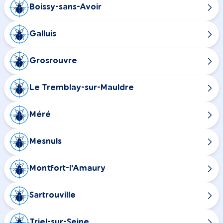
Boissy-sans-Avoir
Galluis
Grosrouvre
Le Tremblay-sur-Mauldre
Méré
Mesnuls
Montfort-l'Amaury
Sartrouville
Triel-sur-Seine