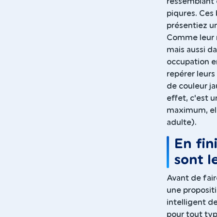
ressemblant 
piqures. Ces 
présentiez un
Comme leur no
mais aussi da
occupation e
repérer leurs
de couleur ja
effet, c'est u
maximum, ell
adulte).
En fini
sont le
Avant de fair
une proposit
intelligent 
pour tout typ