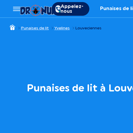
Appelez-
Punaises de l
nous
Punaises de lit
Yvelines
Louveciennes
Punaises de lit à Lou