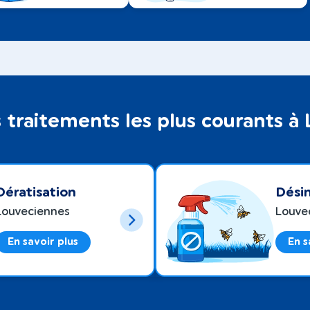
 traitements les plus courants à
Dératisation
Désin
Louveciennes
Louve
En savoir plus
En s