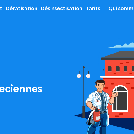
it
Dératisation
Désinsectisation
Tarifs
Qui somm
veciennes