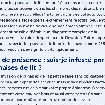
s que les punaises de lit sont un fléau dans des lieux très
arasites se trouvent dans les chambres des maisons, bien 
e régulièrement qu'elles s'installent dans des collectivités 
fessionnels. Nos experts, extrêmement réactifs, peuvent
ns les locaux moins de deux heures après votre requête. I
ement possible d'établir un diagnostic complet de la
in que vous évaluiez l'importance de l'invasion. Faites appe
pensez avoir des punaises de lit près de Louveciennes (7
our vous un devis gratuit très rapidement.
 de présence : suis-je infesté par
naises de lit ?
invasion de punaises de lit peut se faire sans obligatoir
eil à un expert désinsectiseur. Un indice révélant l'acti
es insectes est visible sur votre propre épiderme. Obser
ement votre cou, vos bras et aussi votre torse : Ce sont
arties du corps oû vous pourrez repérer des traces