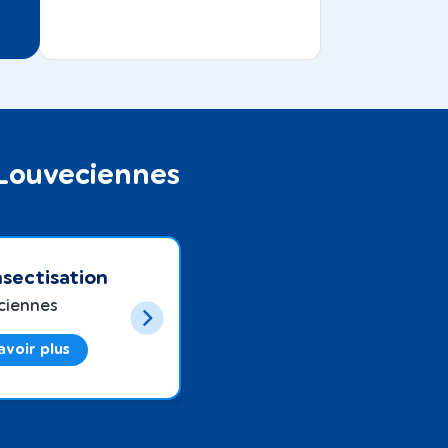
 Louveciennes
sectisation
ciennes
avoir plus