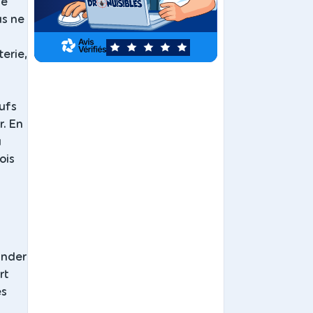
de
us ne
5
terie,
eufs
r. En
u
ois
ander
rt
es