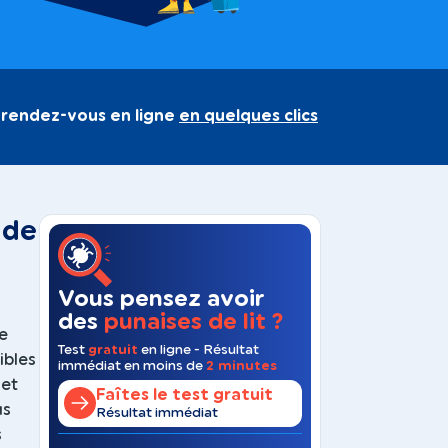
 rendez-vous en ligne
en quelques clics
 de
Vous pensez avoir
des
punaises de lit ?
de
Test
gratuit
en ligne - Résultat
ibles
immédiat en moins de
2 minutes
 et
Faîtes le test gratuit
us
Résultat immédiat
s