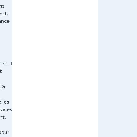
ns
ent.
tance
es. Il
t
 Dr
lles
rvices
nt.
pour