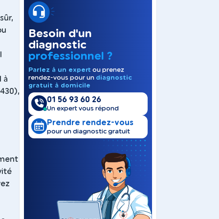
sûr,
ou
Besoin d'un
diagnostic
professionnel ?
l
Parlez à un expert
ou prenez
rendez-vous pour un
diagnostic
l à
gratuit à domicile
8430),
01 56 93 60 26
Un expert vous répond
Prendre rendez-vous
pour un diagnostic gratuit
ement
vité
vez