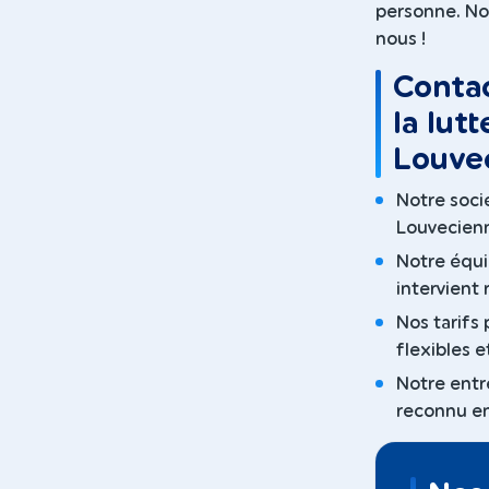
personne. No
nous !
Contac
la lut
Louvec
Notre socié
Louvecienn
Notre équi
intervient
Nos tarifs 
flexibles 
Notre entr
reconnu en