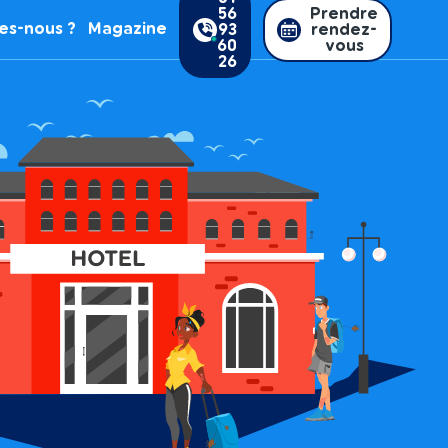
56
Prendre
es-nous ?
Magazine
93
rendez-
60
vous
26