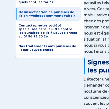
quels sont les tarifs
parasites tel
divers. Ces p
Désinsectisation de punaises de
mais il arriv
lit en Yvelines : comment faire ?
chez des pro
Contactez notre société
intervenir da
spécialisée dans la lutte contre
les punaises de lit à Louveciennes
nous est égal
au 01 56 93 60 26
situation, af
nous si vous 
Nos traitements anti punaises de
lit sur Louveciennes
nous ferons p
Signes
les pu
Détecter une 
demander cons
nocturne de c
consciencieus
souvent les p