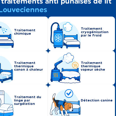
traitements anti punaises de lit
Louveciennes
Traitement
Traitement
cryogénisation
chimique
par le froid
Traitement
Traitement
thermique
thermique
canon à chaleur
vapeur sèche
Traitement du
linge par
Détection canine
surgélation