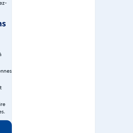
ez-
ns
à
iennes
t
ire
es.