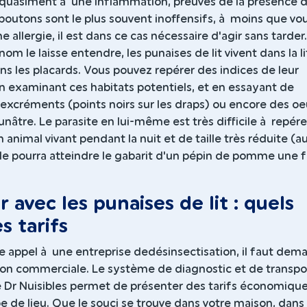
quasiment à une inflammation, preuves de la présence 
boutons sont le plus souvent inoffensifs, à moins que vo
e allergie, il est dans ce cas nécessaire d'agir sans tarder.
m le laisse entendre, les punaises de lit vivent dans la li
ns les placards. Vous pouvez repérer des indices de leur
n examinant ces habitats potentiels, et en essayant de
 excréments (points noirs sur les draps) ou encore des o
unâtre. Le parasite en lui-même est très difficile à repére
n animal vivant pendant la nuit et de taille très réduite (a
e pourra atteindre le gabarit d'un pépin de pomme une f
r avec les punaises de lit : quels
s tarifs
e appel à une entreprise dedésinsectisation, il faut dem
ion commerciale. Le système de diagnostic et de transpo
de Dr Nuisibles permet de présenter des tarifs économiqu
e de lieu. Que le souci se trouve dans votre maison, dans