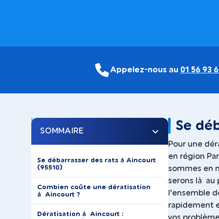
Appelez-nous au
01 56 93 6
Se déb
SOMMAIRE
Pour une déra
en région Par
Se débarrasser des rats à Aincourt
(95510)
sommes en me
serons là au 
Combien coûte une dératisation
l'ensemble de
à Aincourt ?
rapidement e
Dératisation à Aincourt :
vos problème