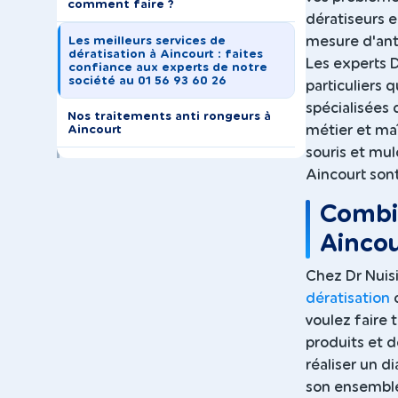
comment faire ?
dératiseurs 
mesure d'anti
Les meilleurs services de
dératisation à Aincourt : faites
Les experts D
confiance aux experts de notre
société au 01 56 93 60 26
particuliers 
spécialisées 
Nos traitements anti rongeurs à
métier et maî
Aincourt
souris et mul
Aincourt sont
Combie
Aincou
Chez Dr Nuis
dératisation
c
voulez faire 
produits et 
réaliser un 
son ensemble.