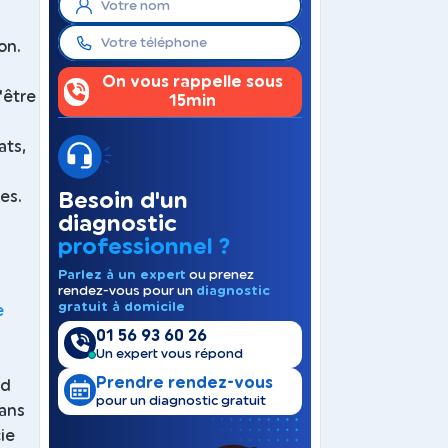
on.
s
On vous rappelle sous
'être
15min
ats,
es.
Besoin d'un
diagnostic
professionnel ?
Parlez à un expert
ou prenez
rendez-vous pour un
diagnostic
gratuit à domicile
e
01 56 93 60 26
Un expert vous répond
Prendre rendez-vous
rd
pour un diagnostic gratuit
dans
ie