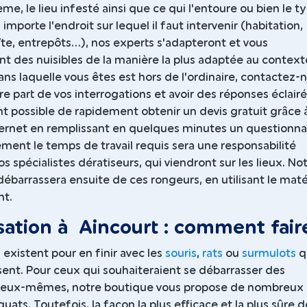
me, le lieu infesté ainsi que ce qui l'entoure ou bien le t
importe l'endroit sur lequel il faut intervenir (habitation,
îte, entrepôts...), nos experts s'adapteront et vous
t des nuisibles de la manière la plus adaptée au contexte
dans laquelle vous êtes est hors de l'ordinaire, contactez-
re part de vos interrogations et avoir des réponses éclairée
t possible de rapidement obtenir un devis gratuit grâce 
ternet en remplissant en quelques minutes un questionnai
ment le temps de travail requis sera une responsabilité
s spécialistes dératiseurs, qui viendront sur les lieux. No
ébarrassera ensuite de ces rongeurs, en utilisant le maté
nt.
sation à Aincourt : comment fair
 existent pour en finir avec les
souris
,
rats
ou
surmulots
q
ent. Pour ceux qui souhaiteraient se débarrasser des
r eux-mêmes, notre boutique vous propose de nombreux
uats. Toutefois, la façon la plus efficace et la plus sûre d