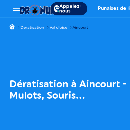
Appelez-
Punaises de l
nous
Deratisation
Val d'oise
Aincourt
Dératisation à Aincourt - 
Mulots, Souris…