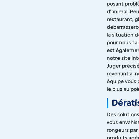
posant problè
d'animal. Peu 
restaurant, g
débarrasseron
la situation 
pour nous fai
est égalemen
notre site in
Juger précisé
revenant à no
équipe vous d
le plus au poi
Dérati
Des solutions
vous envahiss
rongeurs pa
produits adéq