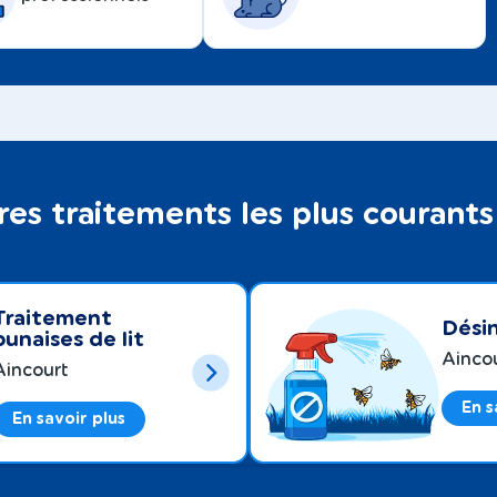
res traitements les plus courants
Traitement
Désin
punaises de lit
Ainco
Aincourt
En s
En savoir plus