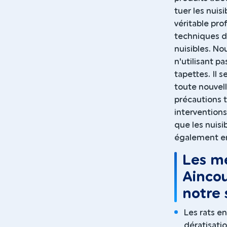
tuer les nuis
véritable pro
techniques d
nuisibles. No
n'utilisant p
tapettes. Il 
toute nouvelle
précautions t
interventions
que les nuisi
également en
Les me
Aincou
notre 
Les rats e
dératisatio