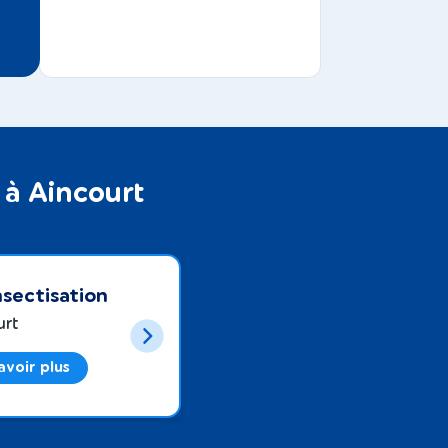
 à Aincourt
sectisation
urt
avoir plus