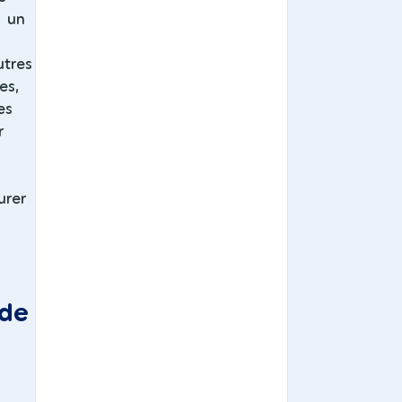
à un
utres
es,
es
r
urer
 de