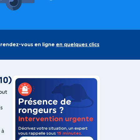
 rendez-vous en ligne
en quelques clics
10)
out
Présence de
us
rongeurs ?
Intervention urgente
Décrivez votre situation, un expert
é à
vous rappelle sous
15 minutes
.