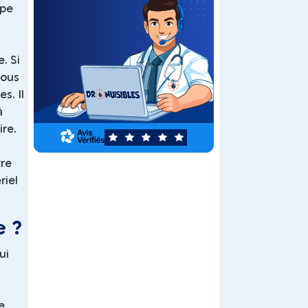
ype
. Si
nous
s. Il
à
re.
5
tre
riel
e ?
ui
e