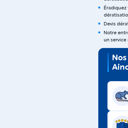
Éradiquez 
dératisatio
Devis dérat
Notre entre
un service 
Nos 
Ain