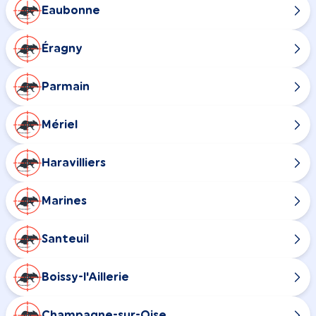
Eaubonne
Éragny
Parmain
Mériel
Haravilliers
Marines
Santeuil
Boissy-l'Aillerie
Champagne-sur-Oise