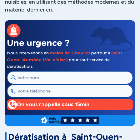
nuisibles, en utilisant des méthodes modernes et du
matériel dernier cri.
Une urgence ?
Nous intervenons en
moins de 2 heures
partout à
Saint
Ouen l'Aumône (Val d'oise)
pour tout service de
dératisation.
On vous rappelle sous 15min
5
Dératisation à Saint-Ouen-