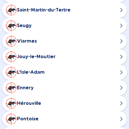
Saint-Martin-du-Tertre
Seugy
Viarmes
Jouy-le-Moutier
L'Isle-Adam
Ennery
Hérouville
Pontoise