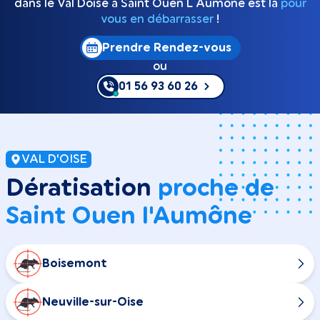
dans le Val Doise à Saint Ouen L Aumone est là
pour
vous en débarrasser
!
Prendre Rendez-vous
ou
01 56 93 60 26
VAL D'OISE
Dératisation
proche de
Saint Ouen l'Aumône
Boisemont
Neuville-sur-Oise