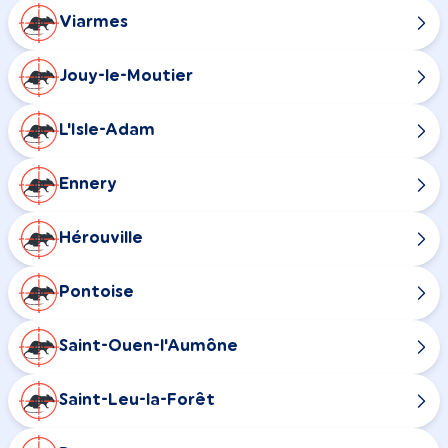
Viarmes
Jouy-le-Moutier
L'Isle-Adam
Ennery
Hérouville
Pontoise
Saint-Ouen-l'Aumône
Saint-Leu-la-Forêt