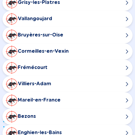
Grisy-les-Platres
Vallangoujard
Bruyères-sur-Oise
Cormeilles-en-Vexin
Frémécourt
Villiers-Adam
Mareil-en-France
Bezons
Enghien-les-Bains