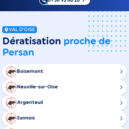
01 56 93 60 26
VAL D'OISE
Dératisation
proche de
Persan
Boisemont
Neuville-sur-Oise
Argenteuil
Sannois