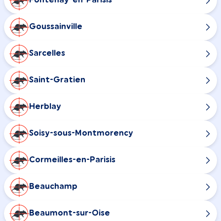
Fontenay-en-Parisis
Goussainville
Sarcelles
Saint-Gratien
Herblay
Soisy-sous-Montmorency
Cormeilles-en-Parisis
Beauchamp
Beaumont-sur-Oise