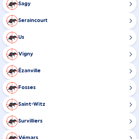
Sagy
Seraincourt
Us
Vigny
Ézanville
Fosses
Saint-Witz
Survilliers
Vémars