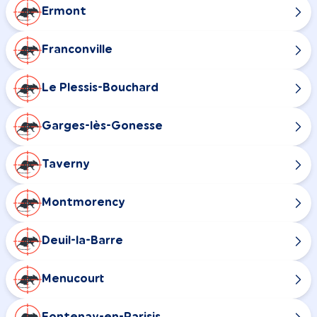
Ermont
Franconville
Le Plessis-Bouchard
Garges-lès-Gonesse
Taverny
Montmorency
Deuil-la-Barre
Menucourt