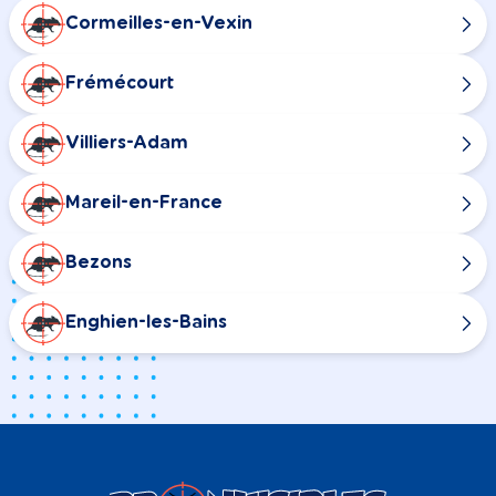
Cormeilles-en-Vexin
Frémécourt
Villiers-Adam
Mareil-en-France
Bezons
Enghien-les-Bains