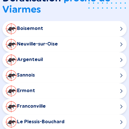
Viarmes
Boisemont
Neuville-sur-Oise
Argenteuil
Sannois
Ermont
Franconville
Le Plessis-Bouchard