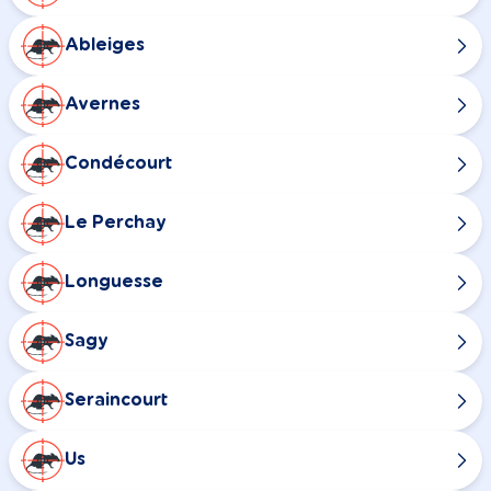
Ableiges
Avernes
Condécourt
Le Perchay
Longuesse
Sagy
Seraincourt
Us