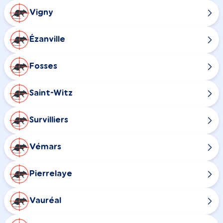
Vigny
Ézanville
Fosses
Saint-Witz
Survilliers
Vémars
Pierrelaye
Vauréal