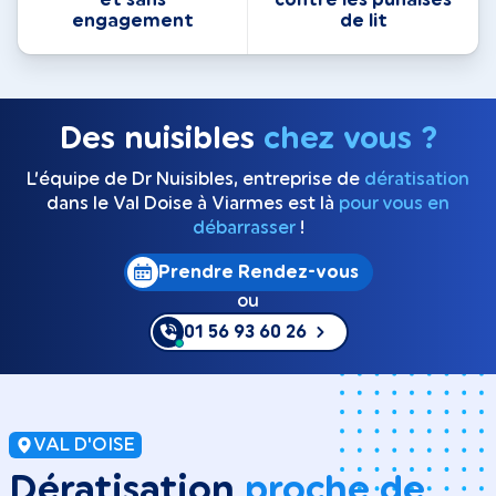
engagement
de lit
Des nuisibles
chez vous ?
L’équipe de Dr Nuisibles, entreprise de
dératisation
dans le Val Doise à Viarmes est là
pour vous en
débarrasser
!
Prendre Rendez-vous
ou
01 56 93 60 26
VAL D'OISE
Dératisation
proche de