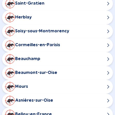
Saint-Gratien
Herblay
Soisy-sous-Montmorency
Cormeilles-en-Parisis
Beauchamp
Beaumont-sur-Oise
Mours
Asnières-sur-Oise
Belloy-en-France