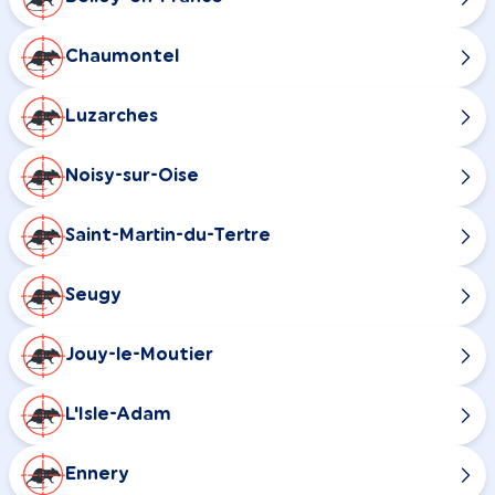
Chaumontel
Luzarches
Noisy-sur-Oise
Saint-Martin-du-Tertre
Seugy
Jouy-le-Moutier
L'Isle-Adam
Ennery