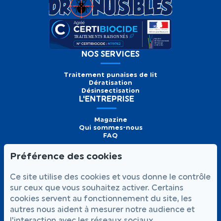
NOS SERVICES
Traitement punaises de lit
Dératisation
Désinsectisation
L'ENTREPRISE
Magazine
Qui sommes-nous
FAQ
Préférence des cookies
Formulaire de
Prendre
01 56 93 60 26
Ce site utilise des cookies et vous donne le contrôle
contact
rendez-vous
Appelez-nous
sur ceux que vous souhaitez activer. Certains
cookies servent au fonctionnement du site, les
NOUS SUIVRE
autres nous aident à mesurer notre audience et
l'interaction avec les réseaux sociaux.