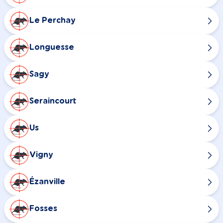
Le Perchay
Longuesse
Sagy
Seraincourt
Us
Vigny
Ézanville
Fosses