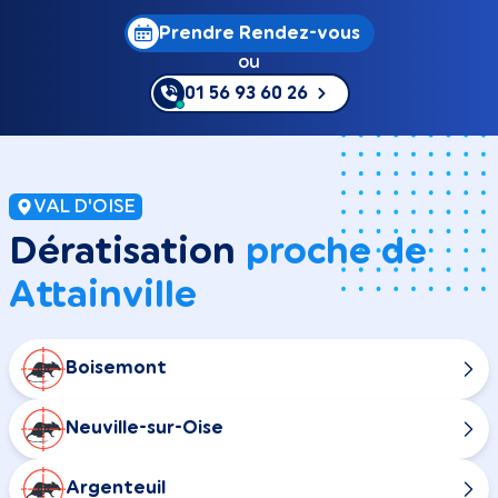
Prendre Rendez-vous
ou
01 56 93 60 26
VAL D'OISE
Dératisation
proche de
Attainville
Boisemont
Neuville-sur-Oise
Argenteuil