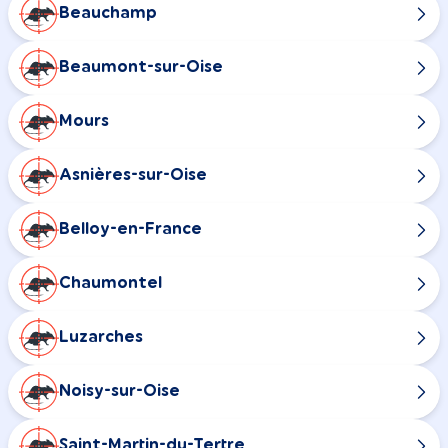
Beauchamp
Beaumont-sur-Oise
Mours
Asnières-sur-Oise
Belloy-en-France
Chaumontel
Luzarches
Noisy-sur-Oise
Saint-Martin-du-Tertre