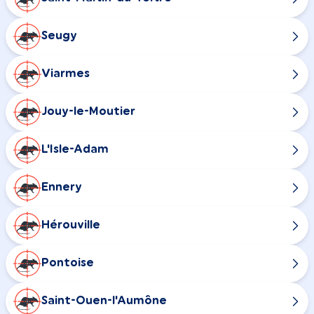
Seugy
Viarmes
Jouy-le-Moutier
L'Isle-Adam
Ennery
Hérouville
Pontoise
Saint-Ouen-l'Aumône