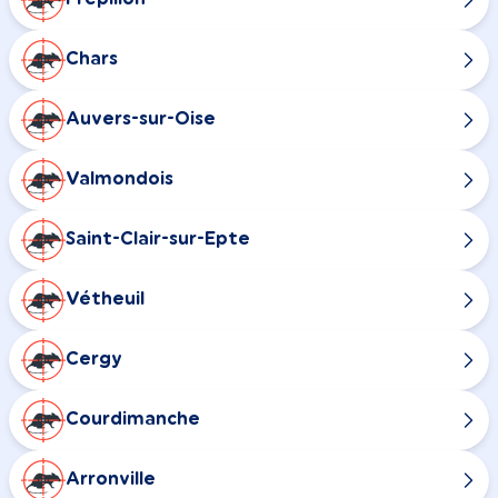
Chars
Auvers-sur-Oise
Valmondois
Saint-Clair-sur-Epte
Vétheuil
Cergy
Courdimanche
Arronville