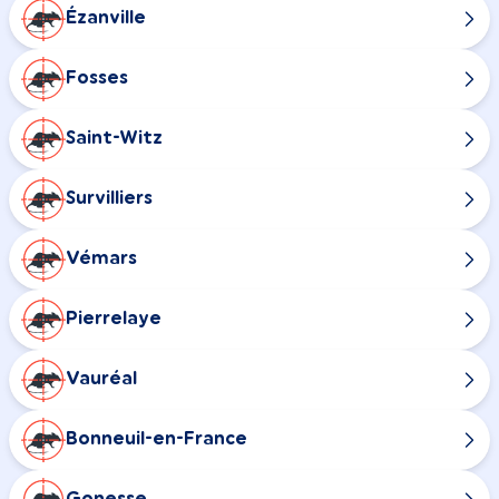
Ézanville
Fosses
Saint-Witz
Survilliers
Vémars
Pierrelaye
Vauréal
Bonneuil-en-France