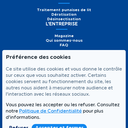
Traitement punaises de lit
Dératisation
Désinsectisation
L'ENTREPRISE
Magazine
Qui sommes-nous
FAQ
Préférence des cookies
Formulaire de
Prendre
01 56 93 60 26
Ce site utilise des cookies et vous donne le contrôle
contact
rendez-vous
Appelez-nous
sur ceux que vous souhaitez activer. Certains
cookies servent au fonctionnement du site, les
NOUS SUIVRE
autres nous aident à mesurer notre audience et
l'interaction avec les réseaux sociaux.
Vous pouvez les accepter ou les refuser. Consultez
notre
Politique de Confidentialité
pour plus
Votre satisfaction,
Intervention rapide 7j/7
notre priorité
d'informations.
Partout à Paris et en Île-de-France