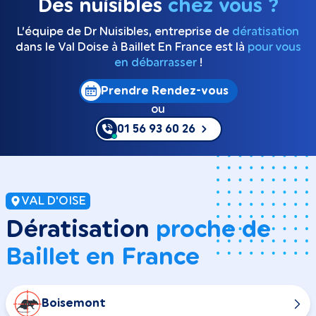
Des nuisibles
chez vous ?
L’équipe de Dr Nuisibles, entreprise de
dératisation
dans le Val Doise à Baillet En France est là
pour vous
en débarrasser
!
Prendre Rendez-vous
ou
01 56 93 60 26
VAL D'OISE
Dératisation
proche de
Baillet en France
Boisemont