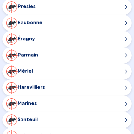
Presles
Eaubonne
Éragny
Parmain
Mériel
Haravilliers
Marines
Santeuil