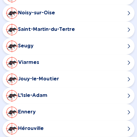
Noisy-sur-Oise
Saint-Martin-du-Tertre
Seugy
Viarmes
Jouy-le-Moutier
L'Isle-Adam
Ennery
Hérouville