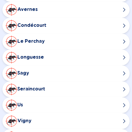
Avernes
Condécourt
Le Perchay
Longuesse
Sagy
Seraincourt
Us
Vigny