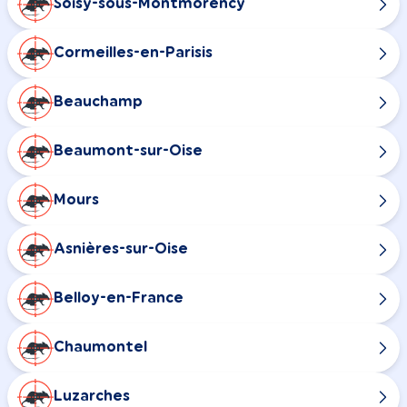
Soisy-sous-Montmorency
Cormeilles-en-Parisis
Beauchamp
Beaumont-sur-Oise
Mours
Asnières-sur-Oise
Belloy-en-France
Chaumontel
Luzarches