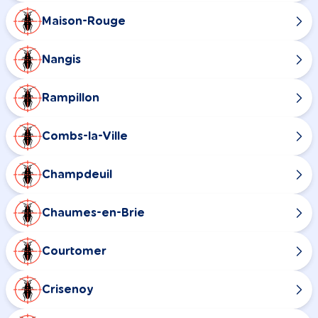
Maison-Rouge
Nangis
Rampillon
Combs-la-Ville
Champdeuil
Chaumes-en-Brie
Courtomer
Crisenoy