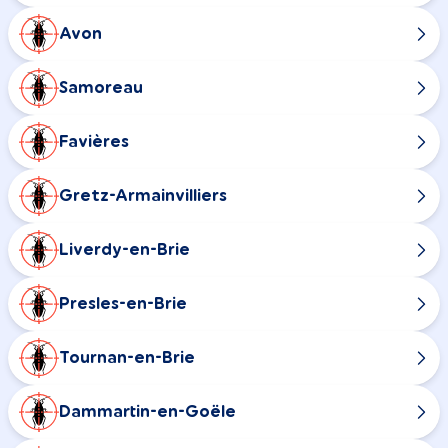
Avon
Samoreau
Favières
Gretz-Armainvilliers
Liverdy-en-Brie
Presles-en-Brie
Tournan-en-Brie
Dammartin-en-Goële