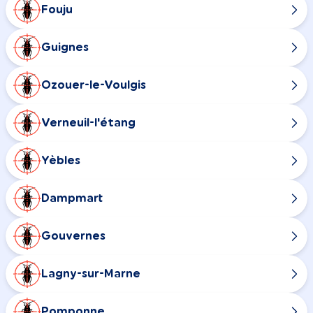
Fouju
Guignes
Ozouer-le-Voulgis
Verneuil-l'étang
Yèbles
Dampmart
Gouvernes
Lagny-sur-Marne
Pomponne