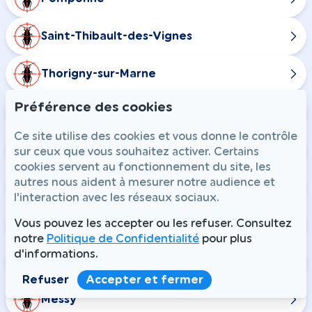
Saint-Thibault-des-Vignes
Thorigny-sur-Marne
Préférence des cookies
Annet-sur-Marne
Ce site utilise des cookies et vous donne le contrôle
Charny
sur ceux que vous souhaitez activer. Certains
cookies servent au fonctionnement du site, les
autres nous aident à mesurer notre audience et
Claye-Souilly
l'interaction avec les réseaux sociaux.
Vous pouvez les accepter ou les refuser. Consultez
Fresnes-sur-Marne
notre
Politique de Confidentialité
pour plus
d'informations.
Gressy
Refuser
Accepter et fermer
Messy