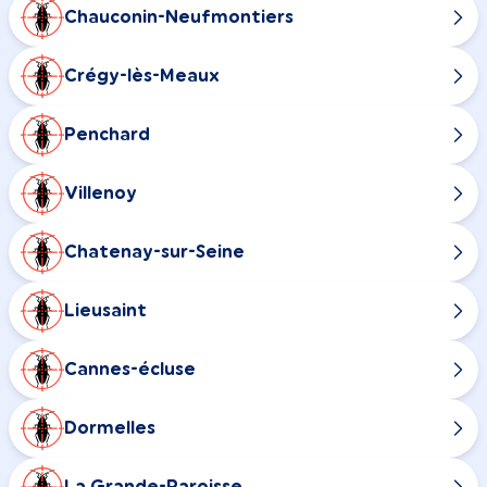
Chauconin-Neufmontiers
Crégy-lès-Meaux
Penchard
Villenoy
Chatenay-sur-Seine
Lieusaint
Cannes-écluse
Dormelles
La Grande-Paroisse