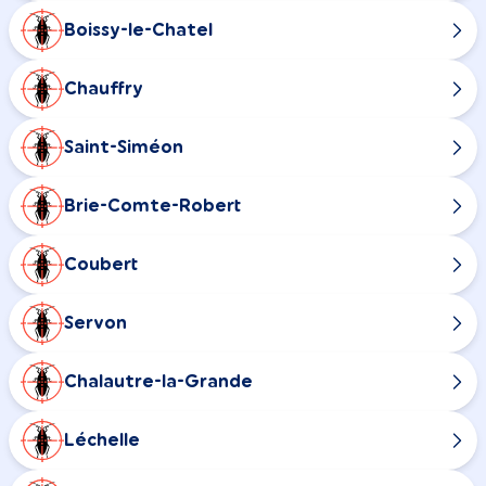
Boissy-le-Chatel
Chauffry
Saint-Siméon
Brie-Comte-Robert
Coubert
Servon
Chalautre-la-Grande
Léchelle