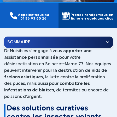
Appelez-nous au
Prenez rendez-vous en
01 56 93 60 26
ligne
en quelques clics
SOMMAIRE
Dr Nuisibles s’engage à vous
apporter une
assistance personnalisée
pour votre
désinsectisation en Seine-et-Marne 77. Nos équipes
peuvent intervenir pour
la destruction de nids de
frelons asiatique
s, la lutte contre la prolifération
des puces, mais aussi pour
combattre les
infestations de blattes
, de termites ou encore de
poissons d’argent.
Des solutions curatives
contre les insectes volants,