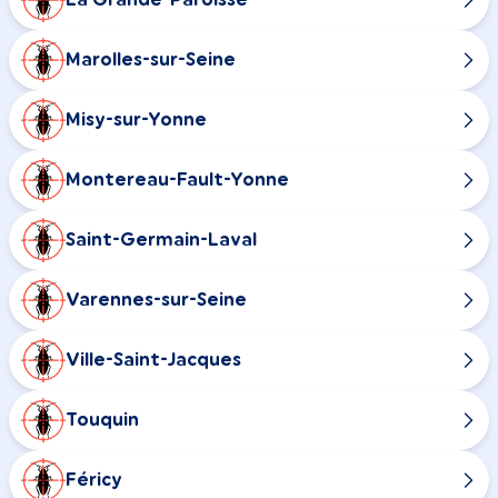
Marolles-sur-Seine
Misy-sur-Yonne
Montereau-Fault-Yonne
Saint-Germain-Laval
Varennes-sur-Seine
Ville-Saint-Jacques
Touquin
Féricy