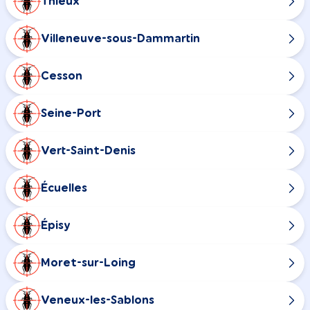
Thieux
Villeneuve-sous-Dammartin
Cesson
Seine-Port
Vert-Saint-Denis
Écuelles
Épisy
Moret-sur-Loing
Veneux-les-Sablons