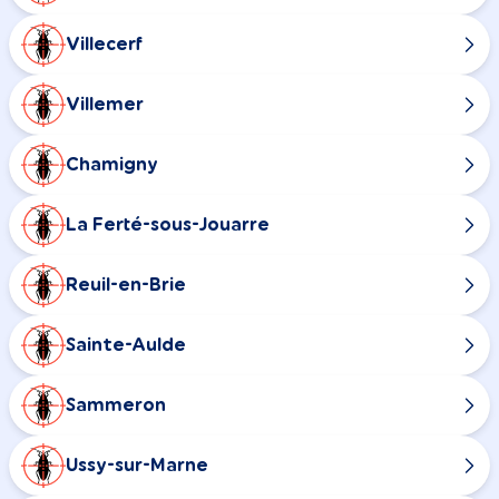
Villecerf
Villemer
Chamigny
La Ferté-sous-Jouarre
Reuil-en-Brie
Sainte-Aulde
Sammeron
Ussy-sur-Marne