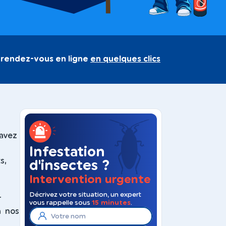
 rendez-vous en ligne
en quelques clics
savez
Infestation
s,
d'insectes ?
Intervention urgente
Décrivez votre situation, un expert
r
vous rappelle sous
15 minutes
.
 à nos