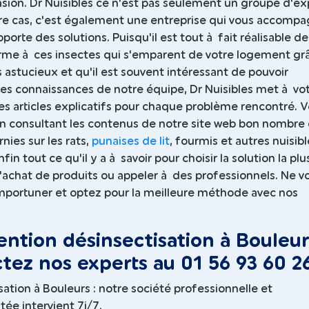
vasion. Dr Nuisibles ce n'est pas seulement un groupe d'ex
otre cas, c'est également une entreprise qui vous accomp
pporte des solutions. Puisqu'il est tout à fait réalisable de
rme à ces insectes qui s'emparent de votre logement gr
astucieux et qu'il est souvent intéressant de pouvoir
les connaissances de notre équipe, Dr Nuisibles met à vo
es articles explicatifs pour chaque problème rencontré. 
 en consultant les contenus de notre site web bon nombre
nies sur les rats,
punaises de lit
, fourmis et autres nuisibl
in tout ce qu'il y a à savoir pour choisir la solution la plu
 l'achat de produits ou appeler à des professionnels. Ne v
importuner et optez pour la meilleure méthode avec nos
ention désinsectisation à Bouleur
tez nos experts au 01 56 93 60 2
sation à Bouleurs : notre société professionnelle et
ée intervient 7j/7.