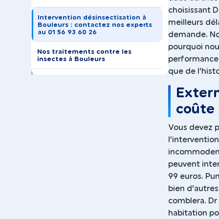
choisissant D
Intervention désinsectisation à
meilleurs dél
Bouleurs : contactez nos experts
au 01 56 93 60 26
demande. Nous
pourquoi nou
Nos traitements contre les
performance e
insectes à Bouleurs
que de l'hist
Exterm
coûte 
Vous devez p
l'interventio
incommodent 
peuvent inter
99 euros. Pun
bien d'autre
comblera. Dr 
habitation p