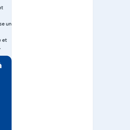
nt
ose un
 et
.
à