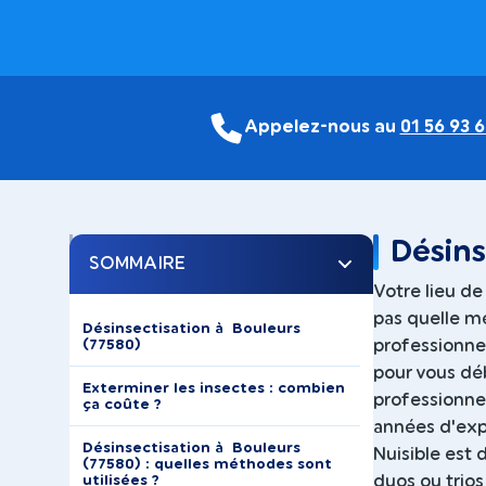
Appelez-nous au
01 56 93 6
Désins
SOMMAIRE
Votre lieu de
pas quelle mé
Désinsectisation à Bouleurs
(77580)
professionnel
pour vous déb
Exterminer les insectes : combien
professionne
ça coûte ?
années d'exp
Désinsectisation à Bouleurs
Nuisible est 
(77580) : quelles méthodes sont
utilisées ?
duos ou trios