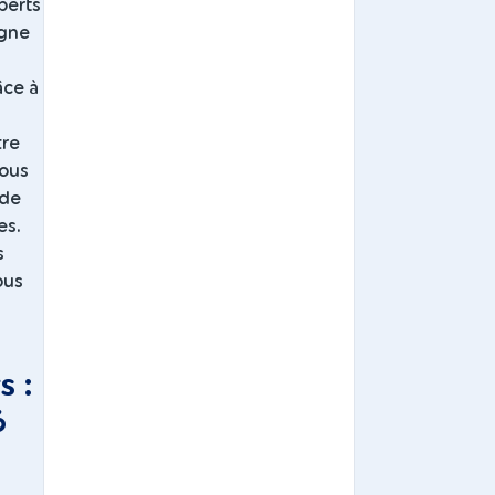
perts
agne
âce à
tre
Vous
 de
es.
s
ous
s :
6