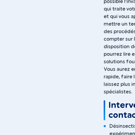
possible l'in
qui traite v
et qui vous a
mettre un te
des procédés 
compter sur 
disposition d
pourrez lire
solutions four
Vous aurez enf
rapide, faire
laissez plus 
spécialistes.
Interv
contac
Désinsecti
expériment