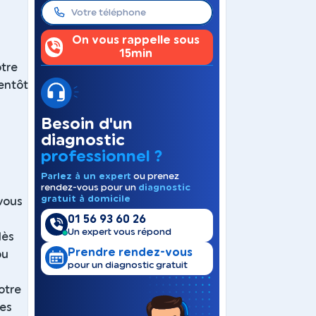
On vous rappelle sous
15min
otre
ientôt
Besoin d'un
diagnostic
professionnel ?
Parlez à un expert
ou prenez
rendez-vous pour un
diagnostic
gratuit à domicile
 vous
01 56 93 60 26
Un expert vous répond
dès
Prendre rendez-vous
ou
pour un diagnostic gratuit
otre
res