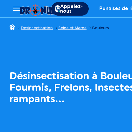
Appelez-
Punaises de l
nous
Desinsectisation
Seine et Marne
Bouleurs
Désinsectisation à Bouleu
Fourmis, Frelons, Insecte
rampants…