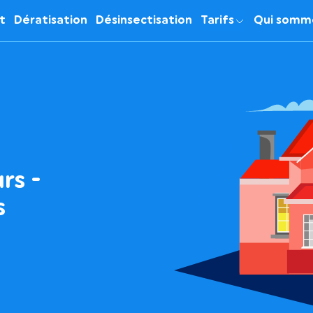
it
Dératisation
Désinsectisation
Tarifs
Qui somm
rs -
s