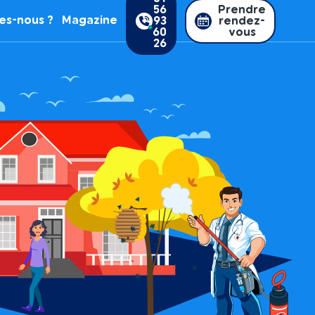
56
Prendre
es-nous ?
Magazine
93
rendez-
60
vous
26