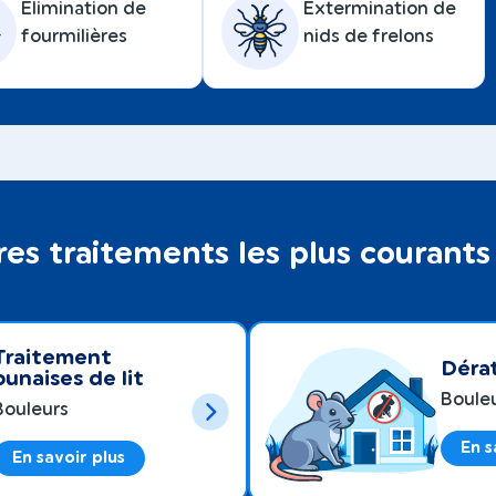
Élimination de
Extermination de
fourmilières
nids de frelons
res traitements les plus courants
Traitement
Dérat
punaises de lit
Boule
Bouleurs
En s
En savoir plus