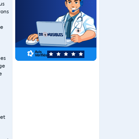
us
rons
te
5
les
age
e
 et