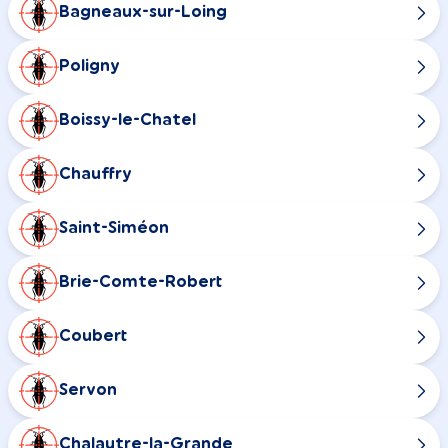
Bagneaux-sur-Loing
Poligny
Boissy-le-Chatel
Chauffry
Saint-Siméon
Brie-Comte-Robert
Coubert
Servon
Chalautre-la-Grande