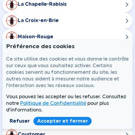
La Chapelle-Rablais
La Croix-en-Brie
Maison-Rouge
Préférence des cookies
Nangis
Ce site utilise des cookies et vous donne le contrôle
sur ceux que vous souhaitez activer. Certains
Rampillon
cookies servent au fonctionnement du site, les
autres nous aident à mesurer notre audience et
l'interaction avec les réseaux sociaux.
Combs-la-Ville
Vous pouvez les accepter ou les refuser. Consultez
Champdeuil
notre
Politique de Confidentialité
pour plus
d'informations.
Chaumes-en-Brie
Refuser
Accepter et fermer
Courtomer