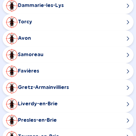
Dammarie-les-Lys
Torcy
Avon
Samoreau
Favières
Gretz-Armainvilliers
Liverdy-en-Brie
Presles-en-Brie