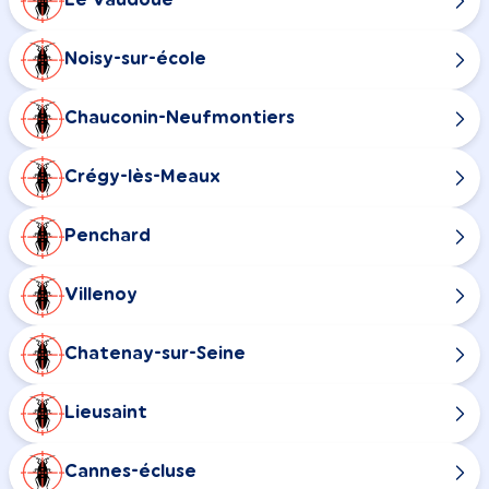
Le Vaudoué
Noisy-sur-école
Chauconin-Neufmontiers
Crégy-lès-Meaux
Penchard
Villenoy
Chatenay-sur-Seine
Lieusaint
Cannes-écluse