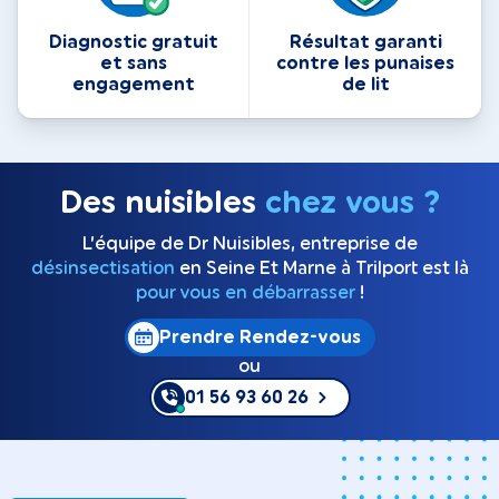
Diagnostic gratuit
Résultat garanti
et sans
contre les punaises
engagement
de lit
Des nuisibles
chez vous ?
L’équipe de Dr Nuisibles, entreprise de
désinsectisation
en Seine Et Marne à Trilport est là
pour vous en débarrasser
!
Prendre Rendez-vous
ou
01 56 93 60 26