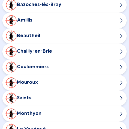
Bazoches-lès-Bray
Amillis
Beautheil
Chailly-en-Brie
Coulommiers
Mouroux
Saints
Monthyon