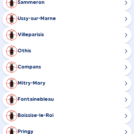
Sammeron
Ussy-sur-Marne
Villeparisis
Othis
Compans
Mitry-Mory
Fontainebleau
Boissise-le-Roi
Pringy