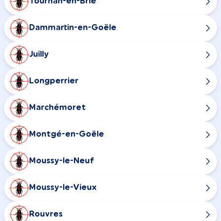
Tournan-en-Brie
Dammartin-en-Goële
Juilly
Longperrier
Marchémoret
Montgé-en-Goële
Moussy-le-Neuf
Moussy-le-Vieux
Rouvres