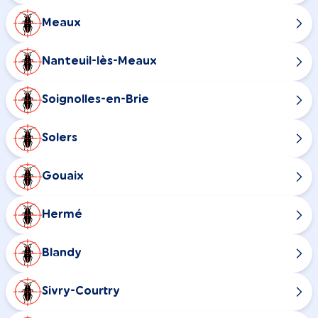
Meaux
Nanteuil-lès-Meaux
Soignolles-en-Brie
Solers
Gouaix
Hermé
Blandy
Sivry-Courtry