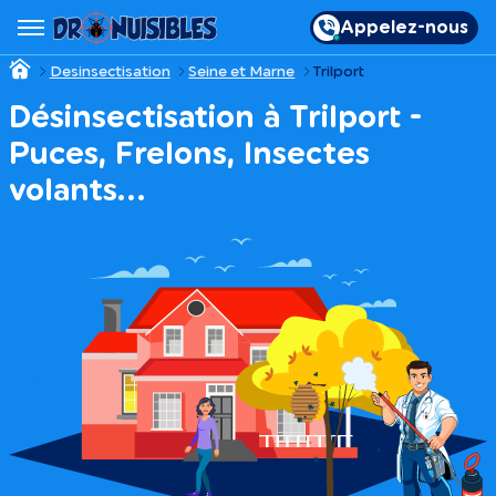
Appelez-nous
Desinsectisation
Seine et Marne
Trilport
Désinsectisation à Trilport -
Puces, Frelons, Insectes
volants…