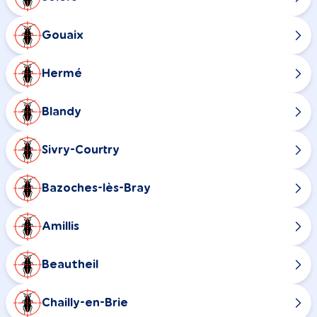
Gouaix
Hermé
Blandy
Sivry-Courtry
Bazoches-lès-Bray
Amillis
Beautheil
Chailly-en-Brie