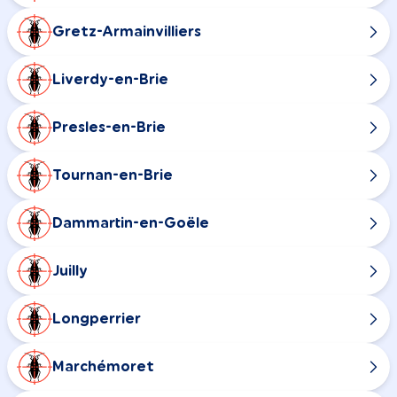
Gretz-Armainvilliers
Liverdy-en-Brie
Presles-en-Brie
Tournan-en-Brie
Dammartin-en-Goële
Juilly
Longperrier
Marchémoret