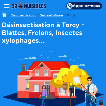
Appelez-nous
Desinsectisation
Seine et Marne
Torcy
Désinsectisation à Torcy -
Blattes, Frelons, Insectes
xylophages…