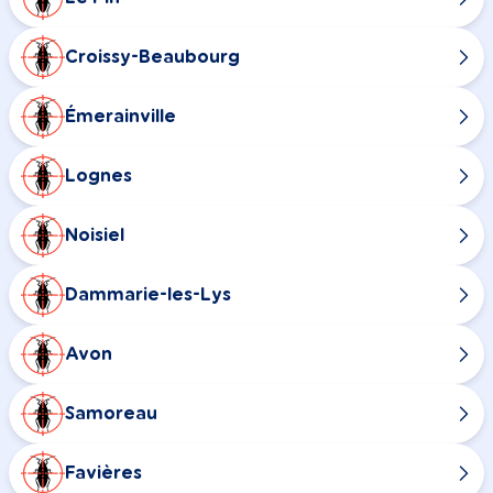
Croissy-Beaubourg
Émerainville
Lognes
Noisiel
Dammarie-les-Lys
Avon
Samoreau
Favières