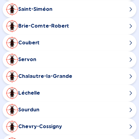
Saint-Siméon
Brie-Comte-Robert
Coubert
Servon
Chalautre-la-Grande
Léchelle
Sourdun
Chevry-Cossigny