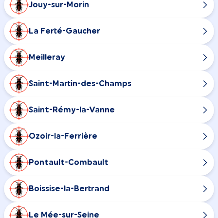
Jouy-sur-Morin
La Ferté-Gaucher
Meilleray
Saint-Martin-des-Champs
Saint-Rémy-la-Vanne
Ozoir-la-Ferrière
Pontault-Combault
Boissise-la-Bertrand
Le Mée-sur-Seine