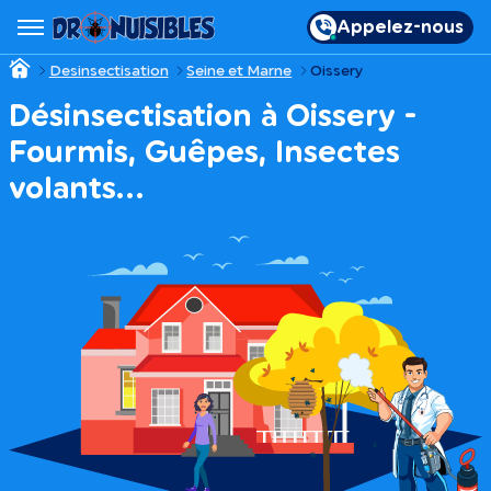
Appelez-nous
Desinsectisation
Seine et Marne
Oissery
Désinsectisation à Oissery -
Fourmis, Guêpes, Insectes
volants…