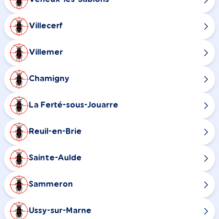
Villecerf
Villemer
Chamigny
La Ferté-sous-Jouarre
Reuil-en-Brie
Sainte-Aulde
Sammeron
Ussy-sur-Marne