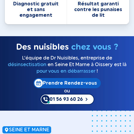
Diagnostic gratuit
Résultat garanti
et sans
contre les punaises
engagement
de lit
Des nuisibles
chez vous ?
L’équipe de Dr Nuisibles, entreprise de
désinsectisation
en Seine Et Marne à Oissery est là
pour vous en débarrasser
!
Prendre Rendez-vous
ou
01 56 93 60 26
SEINE ET MARNE