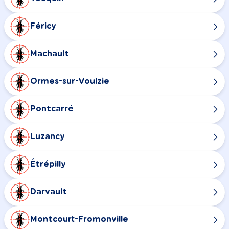
Féricy
Machault
Ormes-sur-Voulzie
Pontcarré
Luzancy
Étrépilly
Darvault
Montcourt-Fromonville