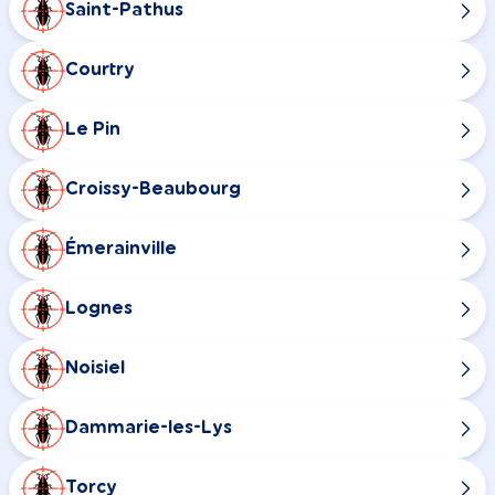
Saint-Pathus
Courtry
Le Pin
Croissy-Beaubourg
Émerainville
Lognes
Noisiel
Dammarie-les-Lys
Torcy