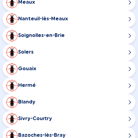
Meaux
Nanteuil-lès-Meaux
Soignolles-en-Brie
Solers
Gouaix
Hermé
Blandy
Sivry-Courtry
Bazoches-lès-Bray