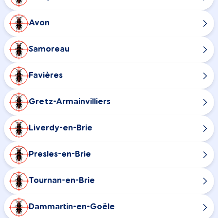
Avon
Samoreau
Favières
Gretz-Armainvilliers
Liverdy-en-Brie
Presles-en-Brie
Tournan-en-Brie
Dammartin-en-Goële