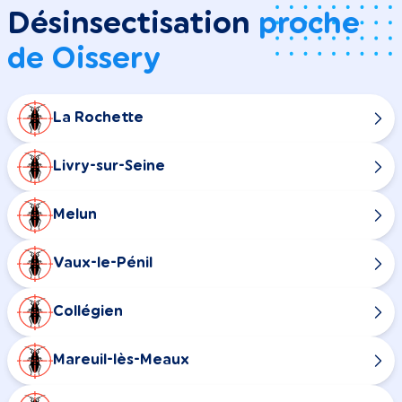
Désinsectisation
proche
de Oissery
La Rochette
Livry-sur-Seine
Melun
Vaux-le-Pénil
Collégien
Mareuil-lès-Meaux