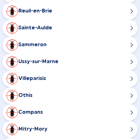
Reuil-en-Brie
Sainte-Aulde
Sammeron
Ussy-sur-Marne
Villeparisis
Othis
Compans
Mitry-Mory