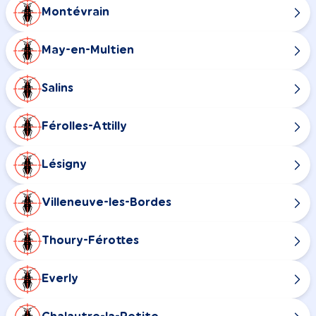
Montévrain
May-en-Multien
Salins
Férolles-Attilly
Lésigny
Villeneuve-les-Bordes
Thoury-Férottes
Everly