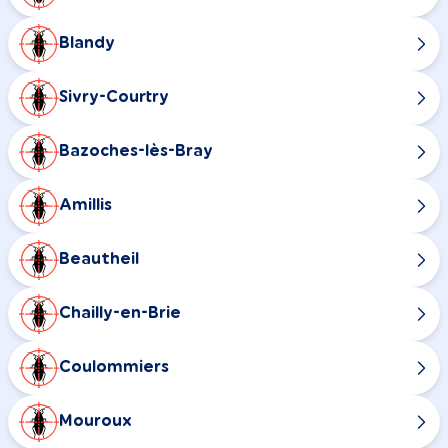
Blandy
Sivry-Courtry
Bazoches-lès-Bray
Amillis
Beautheil
Chailly-en-Brie
Coulommiers
Mouroux