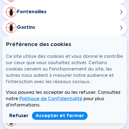
Fontenailles
Gastins
La Chapelle-Rablais
Préférence des cookies
Ce site utilise des cookies et vous donne le contrôle
La Croix-en-Brie
sur ceux que vous souhaitez activer. Certains
cookies servent au fonctionnement du site, les
Maison-Rouge
autres nous aident à mesurer notre audience et
l'interaction avec les réseaux sociaux.
Nangis
Vous pouvez les accepter ou les refuser. Consultez
notre
Politique de Confidentialité
pour plus
d'informations.
Rampillon
Refuser
Accepter et fermer
Combs-la-Ville