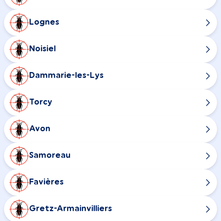
Lognes
Noisiel
Dammarie-les-Lys
Torcy
Avon
Samoreau
Favières
Gretz-Armainvilliers