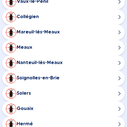
Vaux-le-Pénil
Collégien
Mareuil-lès-Meaux
Meaux
Nanteuil-lès-Meaux
Soignolles-en-Brie
Solers
Gouaix
Hermé