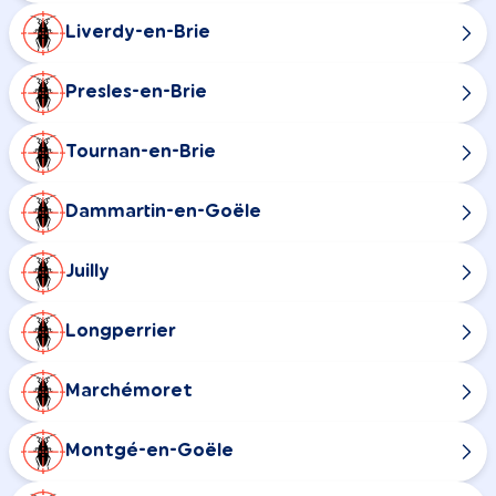
Liverdy-en-Brie
Presles-en-Brie
Tournan-en-Brie
Dammartin-en-Goële
Juilly
Longperrier
Marchémoret
Montgé-en-Goële