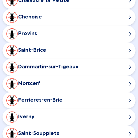
Chalautre-la-Petite
Chenoise
Provins
Saint-Brice
Dammartin-sur-Tigeaux
Mortcerf
Ferrières-en-Brie
Iverny
Saint-Soupplets