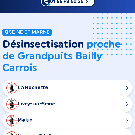
01 56 93 60 26
SEINE ET MARNE
Désinsectisation
proche
de Grandpuits Bailly
Carrois
La Rochette
Livry-sur-Seine
Melun