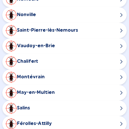
Nonville
Saint-Pierre-lès-Nemours
Vaudoy-en-Brie
Chalifert
Montévrain
May-en-Multien
Salins
Férolles-Attilly