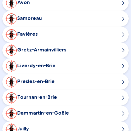
Avon
Samoreau
Favières
Gretz-Armainvilliers
Liverdy-en-Brie
Presles-en-Brie
Tournan-en-Brie
Dammartin-en-Goële
Juilly