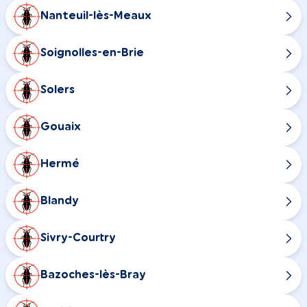
Nanteuil-lès-Meaux
Soignolles-en-Brie
Solers
Gouaix
Hermé
Blandy
Sivry-Courtry
Bazoches-lès-Bray