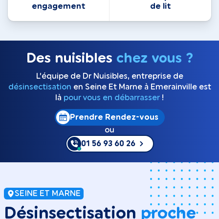
engagement
de lit
Des nuisibles
chez vous ?
L’équipe de Dr Nuisibles, entreprise de
désinsectisation
en Seine Et Marne à Emerainville est
là
pour vous en débarrasser
!
Prendre Rendez-vous
ou
01 56 93 60 26
SEINE ET MARNE
Désinsectisation
proche