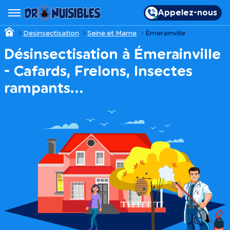
Appelez-nous
Desinsectisation
Seine et Marne
Émerainville
Désinsectisation à Émerainville
- Cafards, Frelons, Insectes
rampants…