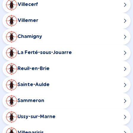
Villecerf
Villemer
Chamigny
La Ferté-sous-Jouarre
Reuil-en-Brie
Sainte-Aulde
Sammeron
Ussy-sur-Marne
Villeparisis