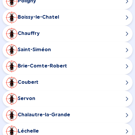
Poligny
Boissy-le-Chatel
Chauffry
Saint-Siméon
Brie-Comte-Robert
Coubert
Servon
Chalautre-la-Grande
Léchelle