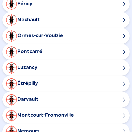
Féricy
Machault
Ormes-sur-Voulzie
Pontcarré
Luzancy
Étrépilly
Darvault
Montcourt-Fromonville
Nemours