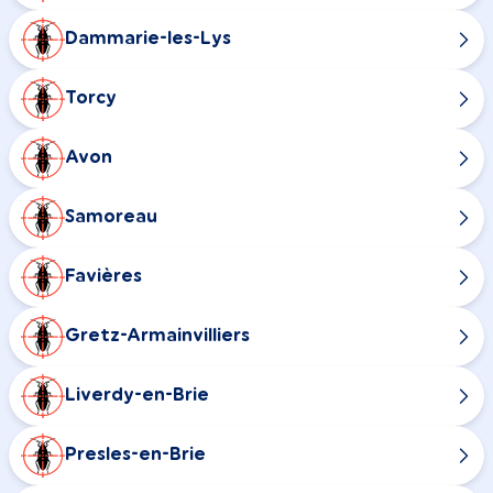
Dammarie-les-Lys
Torcy
Avon
Samoreau
Favières
Gretz-Armainvilliers
Liverdy-en-Brie
Presles-en-Brie