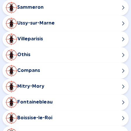
Sammeron
Ussy-sur-Marne
Villeparisis
Othis
Compans
Mitry-Mory
Fontainebleau
Boissise-le-Roi