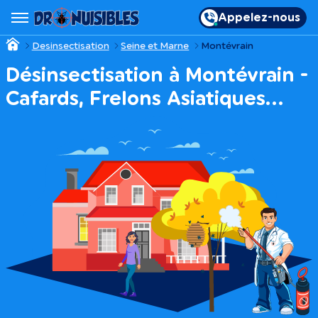
Appelez-nous
Desinsectisation
Seine et Marne
Montévrain
Désinsectisation à Montévrain -
Cafards, Frelons Asiatiques…