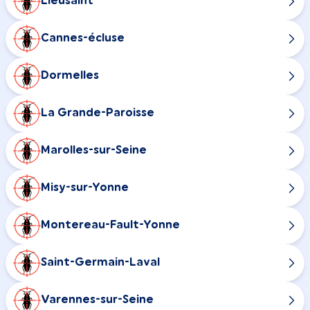
Lieusaint
Cannes-écluse
Dormelles
La Grande-Paroisse
Marolles-sur-Seine
Misy-sur-Yonne
Montereau-Fault-Yonne
Saint-Germain-Laval
Varennes-sur-Seine