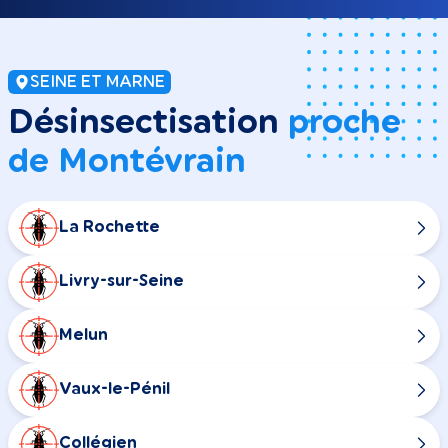
SEINE ET MARNE
Désinsectisation
proche
de Montévrain
La Rochette
Livry-sur-Seine
Melun
Vaux-le-Pénil
Collégien