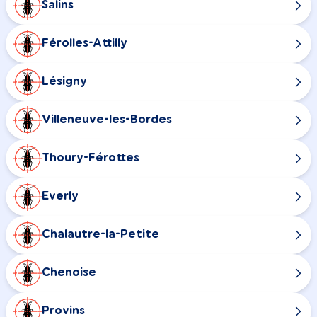
Salins
Férolles-Attilly
Lésigny
Villeneuve-les-Bordes
Thoury-Férottes
Everly
Chalautre-la-Petite
Chenoise
Provins