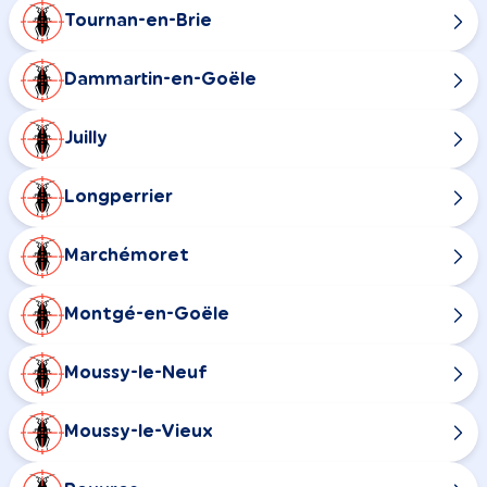
Tournan-en-Brie
Dammartin-en-Goële
Juilly
Longperrier
Marchémoret
Montgé-en-Goële
Moussy-le-Neuf
Moussy-le-Vieux