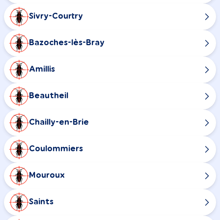
Sivry-Courtry
Bazoches-lès-Bray
Amillis
Beautheil
Chailly-en-Brie
Coulommiers
Mouroux
Saints