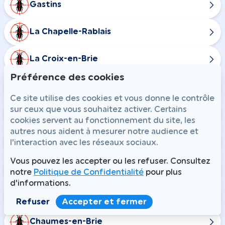
Gastins
La Chapelle-Rablais
La Croix-en-Brie
Préférence des cookies
Maison-Rouge
Ce site utilise des cookies et vous donne le contrôle
sur ceux que vous souhaitez activer. Certains
Nangis
cookies servent au fonctionnement du site, les
autres nous aident à mesurer notre audience et
Rampillon
l'interaction avec les réseaux sociaux.
Vous pouvez les accepter ou les refuser. Consultez
Combs-la-Ville
notre
Politique de Confidentialité
pour plus
d'informations.
Champdeuil
Refuser
Accepter et fermer
Chaumes-en-Brie