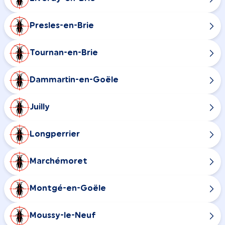
Presles-en-Brie
Tournan-en-Brie
Dammartin-en-Goële
Juilly
Longperrier
Marchémoret
Montgé-en-Goële
Moussy-le-Neuf