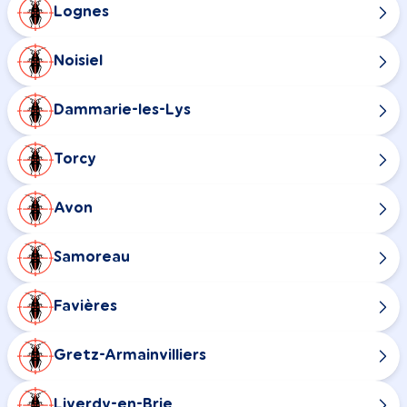
Lognes
Noisiel
Dammarie-les-Lys
Torcy
Avon
Samoreau
Favières
Gretz-Armainvilliers
Liverdy-en-Brie