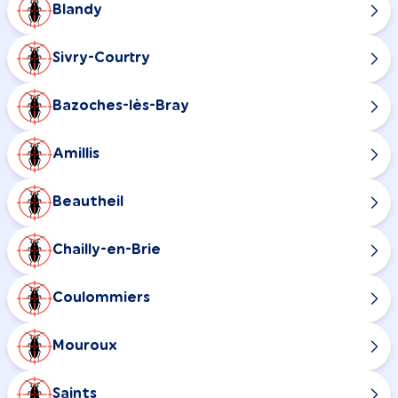
Blandy
Sivry-Courtry
Bazoches-lès-Bray
Amillis
Beautheil
Chailly-en-Brie
Coulommiers
Mouroux
Saints