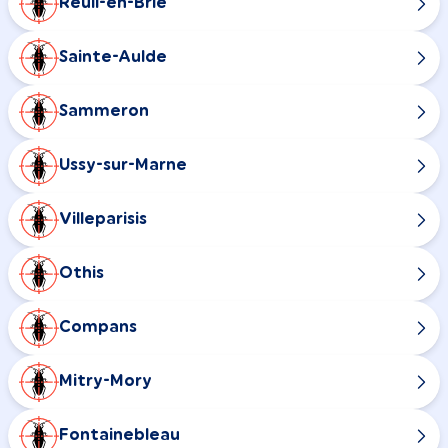
Reuil-en-Brie
Sainte-Aulde
Sammeron
Ussy-sur-Marne
Villeparisis
Othis
Compans
Mitry-Mory
Fontainebleau