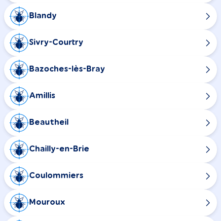
Blandy
Sivry-Courtry
Bazoches-lès-Bray
Amillis
Beautheil
Chailly-en-Brie
Coulommiers
Mouroux