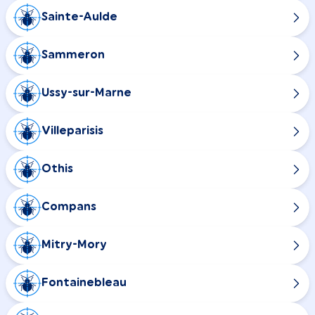
Sainte-Aulde
Sammeron
Ussy-sur-Marne
Villeparisis
Othis
Compans
Mitry-Mory
Fontainebleau