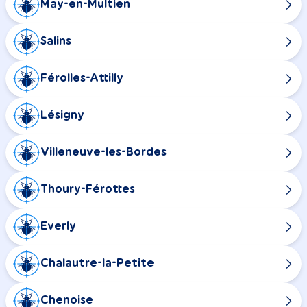
May-en-Multien
Salins
Férolles-Attilly
Lésigny
Villeneuve-les-Bordes
Thoury-Férottes
Everly
Chalautre-la-Petite
Chenoise