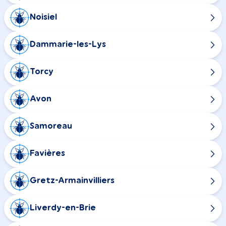
Noisiel
Dammarie-les-Lys
Torcy
Avon
Samoreau
Favières
Gretz-Armainvilliers
Liverdy-en-Brie