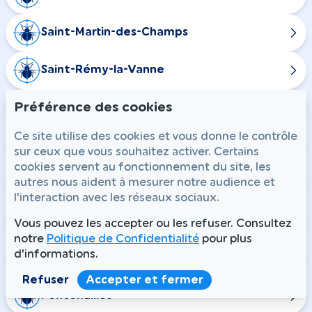
Saint-Martin-des-Champs
Saint-Rémy-la-Vanne
Préférence des cookies
Ozoir-la-Ferrière
Ce site utilise des cookies et vous donne le contrôle
Pontault-Combault
sur ceux que vous souhaitez activer. Certains
cookies servent au fonctionnement du site, les
autres nous aident à mesurer notre audience et
Boissise-la-Bertrand
l'interaction avec les réseaux sociaux.
Le Mée-sur-Seine
Vous pouvez les accepter ou les refuser. Consultez
notre
Politique de Confidentialité
pour plus
d'informations.
Vaires-sur-Marne
Refuser
Accepter et fermer
Fontenailles