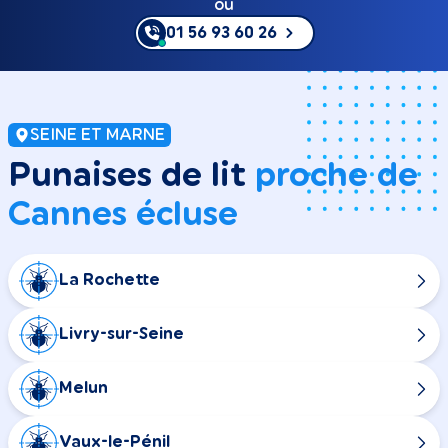
ou
01 56 93 60 26
SEINE ET MARNE
Punaises de lit
proche de
Cannes écluse
La Rochette
Livry-sur-Seine
Melun
Vaux-le-Pénil