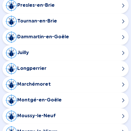
Presles-en-Brie
Tournan-en-Brie
Dammartin-en-Goële
Juilly
Longperrier
Marchémoret
Montgé-en-Goële
Moussy-le-Neuf