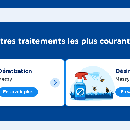
tres traitements les plus couran
Dératisation
Désin
Messy
Messy
En savoir plus
En s