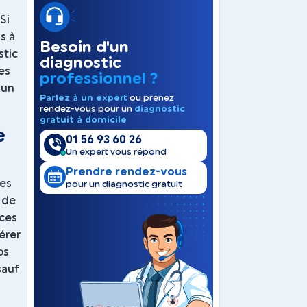
Si
is à
Besoin d'un
stic
diagnostic
es
professionnel ?
 un
Parlez à un expert
ou prenez
rendez-vous pour un
diagnostic
gratuit à domicile
e
01 56 93 60 26
Un expert vous répond
Prendre rendez-vous
les
pour un diagnostic gratuit
 de
 ces
érer
os
sauf