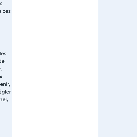
ls
e ces
des
 de
.
x.
enir,
égler
nel,