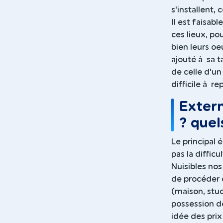
s'installent,
Il est faisab
ces lieux, po
bien leurs oe
ajouté à sa ta
de celle d'u
difficile à re
Exterm
? quels
Le principal 
pas la difficu
Nuisibles nos
de procéder 
(maison, stu
possession de
idée des prix