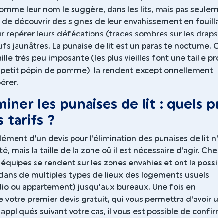
 comme leur nom le suggère, dans les lits, mais pas seule
le de découvrir des signes de leur envahissement en fouill
ur repérer leurs défécations (traces sombres sur les draps
ufs jaunâtres. La punaise de lit est un parasite nocturne. C
ille très peu imposante (les plus vieilles font une taille p
n petit pépin de pomme), la rendent exceptionnellement
pérer.
iner les punaises de lit : quels p
 tarifs ?
élément d'un devis pour l'élimination des punaises de lit n
lté, mais la taille de la zone oû il est nécessaire d'agir. Ch
 équipes se rendent sur les zones envahies et ont la possib
dans de multiples types de lieux des logements usuels
dio ou appartement) jusqu'aux bureaux. Une fois en
 votre premier devis gratuit, qui vous permettra d'avoir 
 appliqués suivant votre cas, il vous est possible de confi