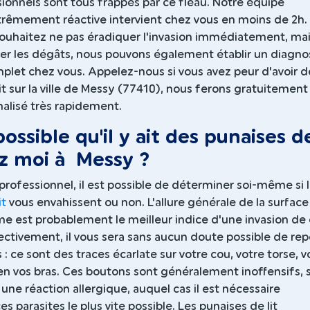
sionnels sont tous frappés par ce fléau. Notre équipe
trêmement réactive intervient chez vous en moins de 2h. 
souhaitez ne pas éradiquer l'invasion immédiatement, ma
uer les dégâts, nous pouvons également établir un diagno
plet chez vous. Appelez-nous si vous avez peur d'avoir d
it sur la ville de Messy (77410), nous ferons gratuitement
alisé très rapidement.
 possible qu'il y ait des punaises d
ez moi à Messy ?
professionnel, il est possible de déterminer soi-même si 
it
vous envahissent ou non. L'allure générale de la surface
me est probablement le meilleur indice d'une invasion de
ectivement, il vous sera sans aucun doute possible de rep
: ce sont des traces écarlate sur votre cou, votre torse, v
en vos bras. Ces boutons sont généralement inoffensifs, 
s une réaction allergique, auquel cas il est nécessaire
s parasites le plus vite possible. Les punaises de lit