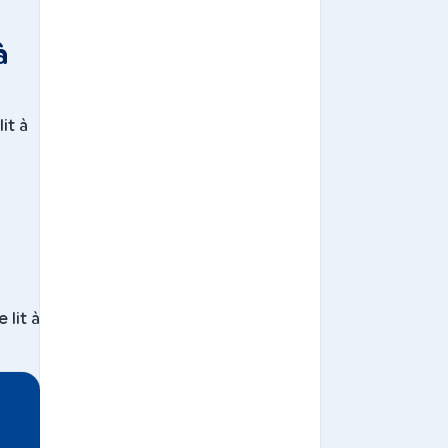
à
it à
 lit à