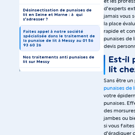
et les profes
d'experts ex
Désinsectisation de punaises de
lit en Seine et Marne : à qui
jamais vous 
s'adresser ?
la place éval
rapide et com
Faites appel à notre société
spécialisée dans le traitement de
punaises de l
la punaise de lit à Messy au 01 56
93 60 26
devis personn
Nos traitements anti punaises de
Est-il
lit sur Messy
lit ch
Sans être un 
punaises de l
votre épider
punaises. Eff
des morsures 
jambes ou bi
si vous faite
d'éradiquer ce