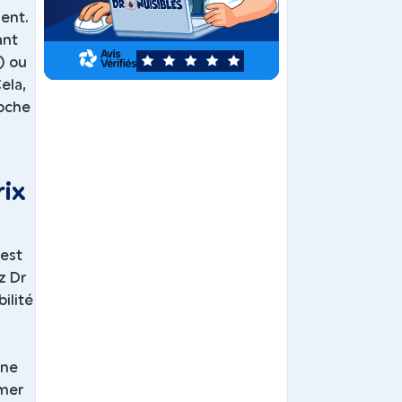
ment.
ant
) ou
5
ela,
roche
rix
'est
ez Dr
ilité
une
rmer