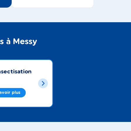
ts à Messy
sectisation
avoir plus