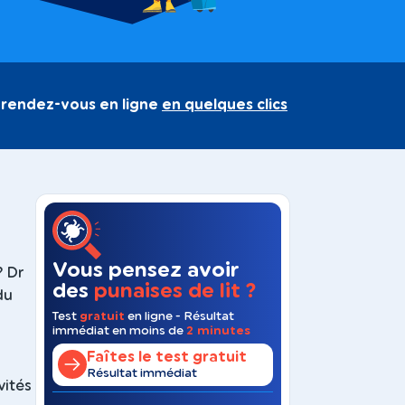
 rendez-vous en ligne
en quelques clics
Vous pensez avoir
? Dr
des
punaises de lit ?
du
Test
gratuit
en ligne - Résultat
immédiat en moins de
2 minutes
Faîtes le test gratuit
Résultat immédiat
vités