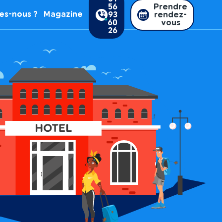
56
Prendre
es-nous ?
Magazine
93
rendez-
60
vous
26