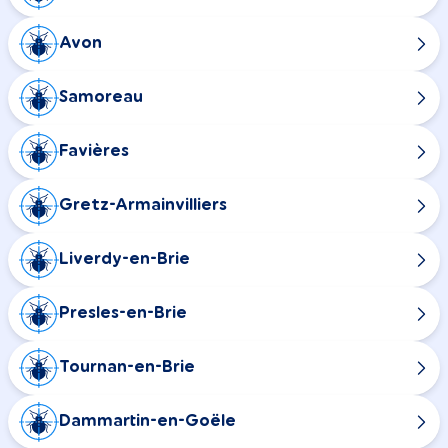
Avon
Samoreau
Favières
Gretz-Armainvilliers
Liverdy-en-Brie
Presles-en-Brie
Tournan-en-Brie
Dammartin-en-Goële