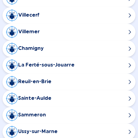
Villecerf
Villemer
Chamigny
La Ferté-sous-Jouarre
Reuil-en-Brie
Sainte-Aulde
Sammeron
Ussy-sur-Marne