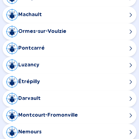
Machault
Ormes-sur-Voulzie
Pontcarré
Luzancy
Étrépilly
Darvault
Montcourt-Fromonville
Nemours