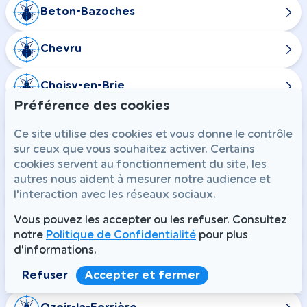
Beton-Bazoches
Chevru
Choisy-en-Brie
Préférence des cookies
Jouy-sur-Morin
Ce site utilise des cookies et vous donne le contrôle
sur ceux que vous souhaitez activer. Certains
La Ferté-Gaucher
cookies servent au fonctionnement du site, les
autres nous aident à mesurer notre audience et
l'interaction avec les réseaux sociaux.
Meilleray
Vous pouvez les accepter ou les refuser. Consultez
Saint-Martin-des-Champs
notre
Politique de Confidentialité
pour plus
d'informations.
Saint-Rémy-la-Vanne
Refuser
Accepter et fermer