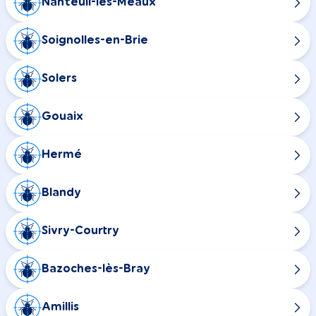
Nanteuil-lès-Meaux
Soignolles-en-Brie
Solers
Gouaix
Hermé
Blandy
Sivry-Courtry
Bazoches-lès-Bray
Amillis