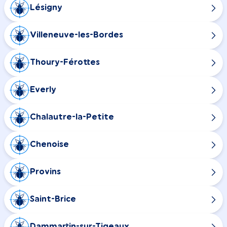
Lésigny
Villeneuve-les-Bordes
Thoury-Férottes
Everly
Chalautre-la-Petite
Chenoise
Provins
Saint-Brice
Dammartin-sur-Tigeaux