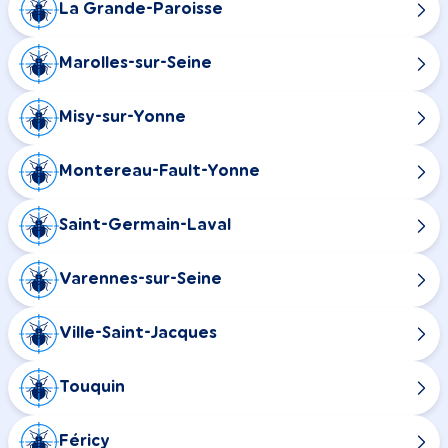
La Grande-Paroisse
Marolles-sur-Seine
Misy-sur-Yonne
Montereau-Fault-Yonne
Saint-Germain-Laval
Varennes-sur-Seine
Ville-Saint-Jacques
Touquin
Féricy