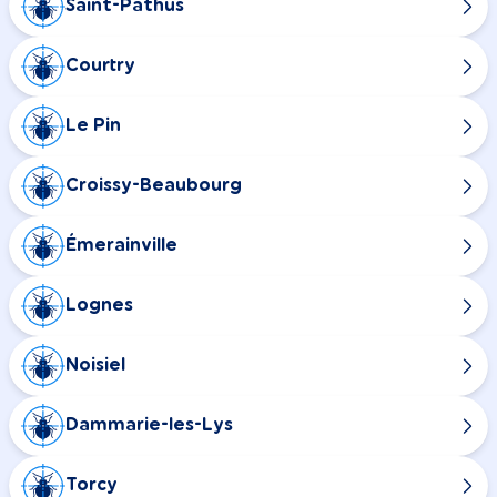
Saint-Pathus
Courtry
Le Pin
Croissy-Beaubourg
Émerainville
Lognes
Noisiel
Dammarie-les-Lys
Torcy