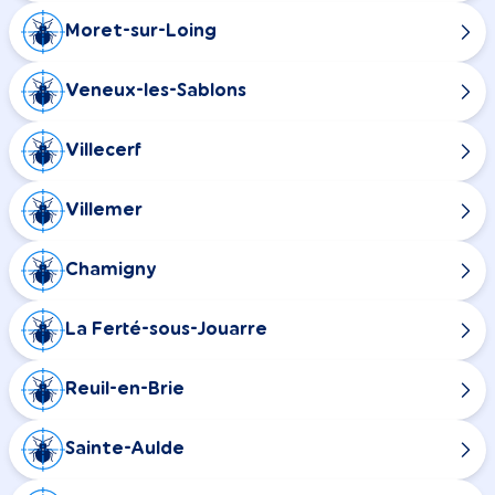
Moret-sur-Loing
Veneux-les-Sablons
Villecerf
Villemer
Chamigny
La Ferté-sous-Jouarre
Reuil-en-Brie
Sainte-Aulde