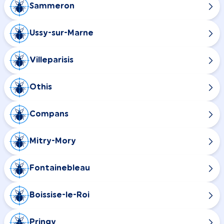
Sammeron
Ussy-sur-Marne
Villeparisis
Othis
Compans
Mitry-Mory
Fontainebleau
Boissise-le-Roi
Pringy