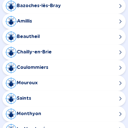
Bazoches-lès-Bray
Amillis
Beautheil
Chailly-en-Brie
Coulommiers
Mouroux
Saints
Monthyon