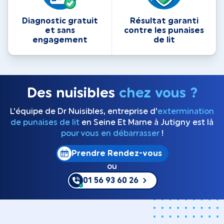
Diagnostic gratuit
Résultat garanti
et sans
contre les punaises
engagement
de lit
Des nuisibles
chez vous ?
L’équipe de Dr Nuisibles, entreprise d'
extermination
de punaises de lit
en Seine Et Marne à Jutigny est là
pour vous en débarrasser
!
Prendre Rendez-vous
ou
01 56 93 60 26