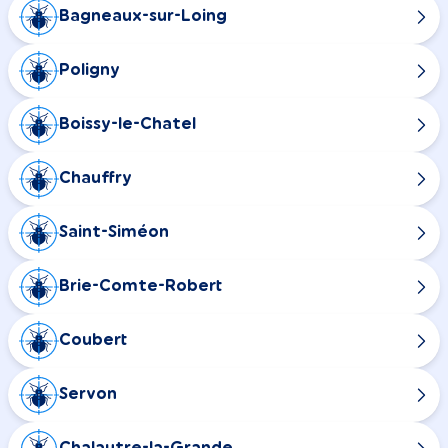
Bagneaux-sur-Loing
Poligny
Boissy-le-Chatel
Chauffry
Saint-Siméon
Brie-Comte-Robert
Coubert
Servon