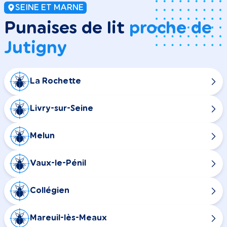
SEINE ET MARNE
Punaises de lit
proche de
Jutigny
La Rochette
Livry-sur-Seine
Melun
Vaux-le-Pénil
Collégien
Mareuil-lès-Meaux