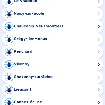
Le Vaudoué
Noisy-sur-école
Chauconin-Neufmontiers
Crégy-lès-Meaux
Penchard
Villenoy
Chatenay-sur-Seine
Lieusaint
Cannes-écluse