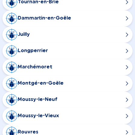
Tournan-en-Brie
Dammartin-en-Goële
Juilly
Longperrier
Marchémoret
Montgé-en-Goële
Moussy-le-Neuf
Moussy-le-Vieux
Rouvres