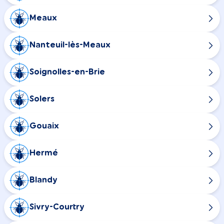
Meaux
Nanteuil-lès-Meaux
Soignolles-en-Brie
Solers
Gouaix
Hermé
Blandy
Sivry-Courtry