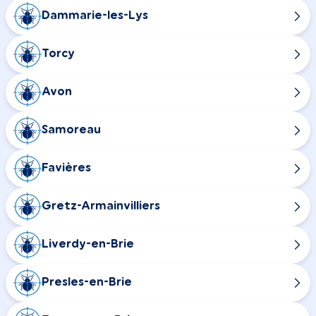
Dammarie-les-Lys
Torcy
Avon
Samoreau
Favières
Gretz-Armainvilliers
Liverdy-en-Brie
Presles-en-Brie