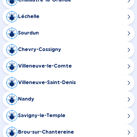
Chalautre-la-Grande
Léchelle
Sourdun
Chevry-Cossigny
Villeneuve-le-Comte
Villeneuve-Saint-Denis
Nandy
Savigny-le-Temple
Brou-sur-Chantereine