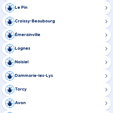
Le Pin
Croissy-Beaubourg
Émerainville
Lognes
Noisiel
Dammarie-les-Lys
Torcy
Avon