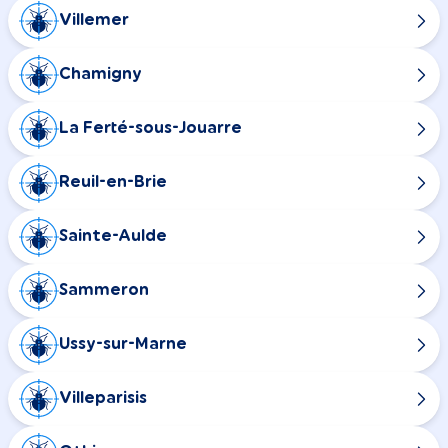
Villemer
Chamigny
La Ferté-sous-Jouarre
Reuil-en-Brie
Sainte-Aulde
Sammeron
Ussy-sur-Marne
Villeparisis