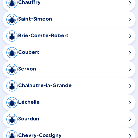
Chauffry
Saint-Siméon
Brie-Comte-Robert
Coubert
Servon
Chalautre-la-Grande
Léchelle
Sourdun
Chevry-Cossigny