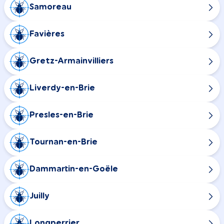
Samoreau
Favières
Gretz-Armainvilliers
Liverdy-en-Brie
Presles-en-Brie
Tournan-en-Brie
Dammartin-en-Goële
Juilly
Longperrier