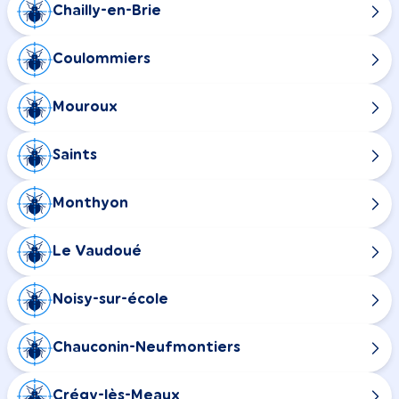
Chailly-en-Brie
Coulommiers
Mouroux
Saints
Monthyon
Le Vaudoué
Noisy-sur-école
Chauconin-Neufmontiers
Crégy-lès-Meaux