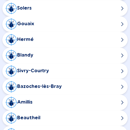
Solers
Gouaix
Hermé
Blandy
Sivry-Courtry
Bazoches-lès-Bray
Amillis
Beautheil