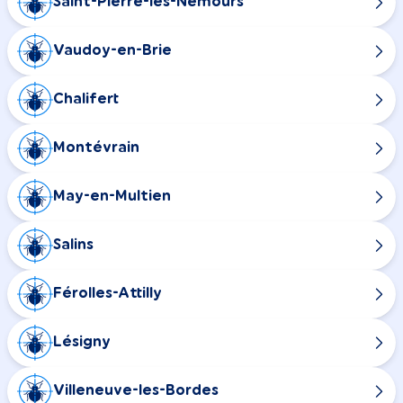
Saint-Pierre-lès-Nemours
Vaudoy-en-Brie
Chalifert
Montévrain
May-en-Multien
Salins
Férolles-Attilly
Lésigny
Villeneuve-les-Bordes