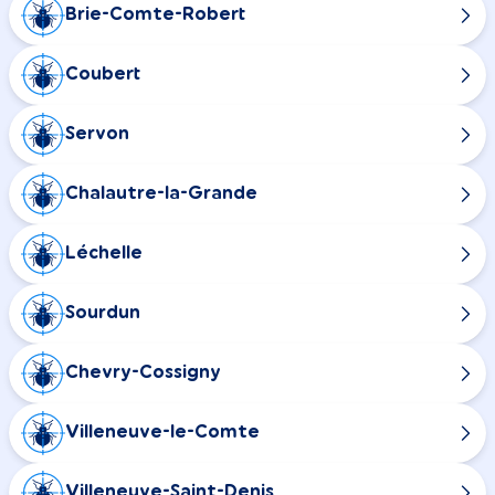
Brie-Comte-Robert
Coubert
Servon
Chalautre-la-Grande
Léchelle
Sourdun
Chevry-Cossigny
Villeneuve-le-Comte
Villeneuve-Saint-Denis