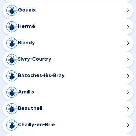
Gouaix
Hermé
Blandy
Sivry-Courtry
Bazoches-lès-Bray
Amillis
Beautheil
Chailly-en-Brie