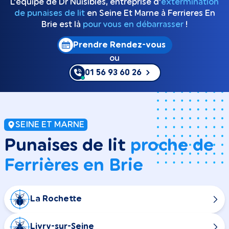
L’équipe de Dr Nuisibles, entreprise d'
extermination
de punaises de lit
en Seine Et Marne à Ferrieres En
Brie est là
pour vous en débarrasser
!
Prendre Rendez-vous
ou
01 56 93 60 26
SEINE ET MARNE
Punaises de lit
proche de
Ferrières en Brie
La Rochette
Livry-sur-Seine