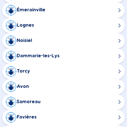
Émerainville
Lognes
Noisiel
Dammarie-les-Lys
Torcy
Avon
Samoreau
Favières