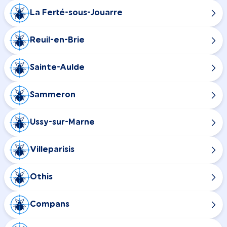
La Ferté-sous-Jouarre
Reuil-en-Brie
Sainte-Aulde
Sammeron
Ussy-sur-Marne
Villeparisis
Othis
Compans