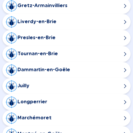
Gretz-Armainvilliers
Liverdy-en-Brie
Presles-en-Brie
Tournan-en-Brie
Dammartin-en-Goële
Juilly
Longperrier
Marchémoret