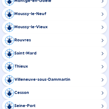
Montgé-en-Goële
Moussy-le-Neuf
Moussy-le-Vieux
Rouvres
Saint-Mard
Thieux
Villeneuve-sous-Dammartin
Cesson
Seine-Port