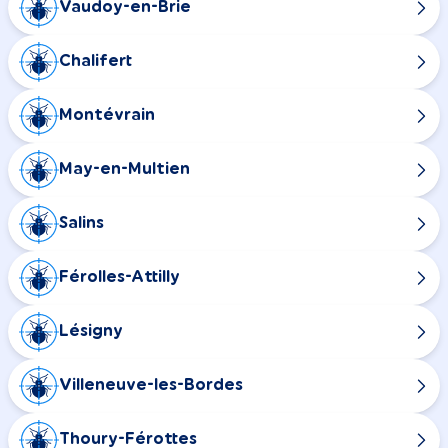
Vaudoy-en-Brie
Chalifert
Montévrain
May-en-Multien
Salins
Férolles-Attilly
Lésigny
Villeneuve-les-Bordes
Thoury-Férottes