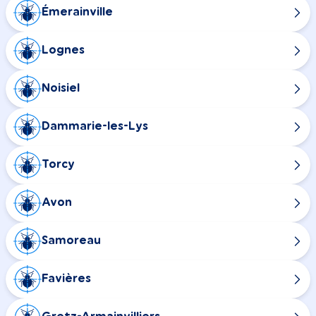
Émerainville
Lognes
Noisiel
Dammarie-les-Lys
Torcy
Avon
Samoreau
Favières