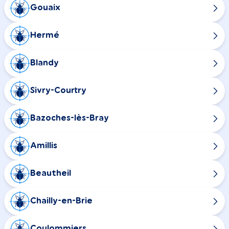
Gouaix
Hermé
Blandy
Sivry-Courtry
Bazoches-lès-Bray
Amillis
Beautheil
Chailly-en-Brie
Coulommiers