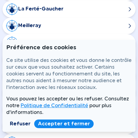
La Ferté-Gaucher
Meilleray
Saint-Martin-des-Champs
Préférence des cookies
Saint-Rémy-la-Vanne
Ce site utilise des cookies et vous donne le contrôle
sur ceux que vous souhaitez activer. Certains
cookies servent au fonctionnement du site, les
Ozoir-la-Ferrière
autres nous aident à mesurer notre audience et
l'interaction avec les réseaux sociaux.
Pontault-Combault
Vous pouvez les accepter ou les refuser. Consultez
notre
Politique de Confidentialité
pour plus
Boissise-la-Bertrand
d'informations.
Refuser
Accepter et fermer
Le Mée-sur-Seine