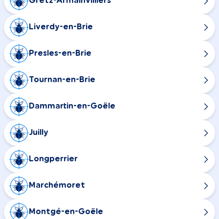
Gretz-Armainvilliers
Liverdy-en-Brie
Presles-en-Brie
Tournan-en-Brie
Dammartin-en-Goële
Juilly
Longperrier
Marchémoret
Montgé-en-Goële