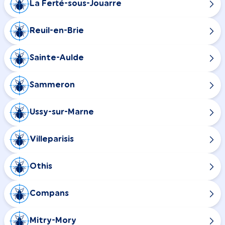
La Ferté-sous-Jouarre
Reuil-en-Brie
Sainte-Aulde
Sammeron
Ussy-sur-Marne
Villeparisis
Othis
Compans
Mitry-Mory