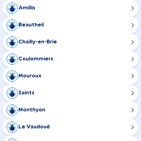
Amillis
Beautheil
Chailly-en-Brie
Coulommiers
Mouroux
Saints
Monthyon
Le Vaudoué