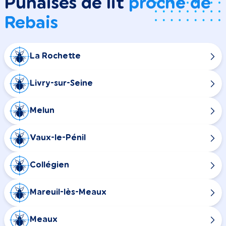
Punaises de lit
proche de
Rebais
La Rochette
Livry-sur-Seine
Melun
Vaux-le-Pénil
Collégien
Mareuil-lès-Meaux
Meaux