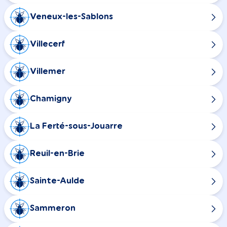
Veneux-les-Sablons
Villecerf
Villemer
Chamigny
La Ferté-sous-Jouarre
Reuil-en-Brie
Sainte-Aulde
Sammeron