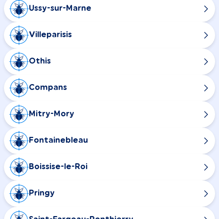
Ussy-sur-Marne
Villeparisis
Othis
Compans
Mitry-Mory
Fontainebleau
Boissise-le-Roi
Pringy