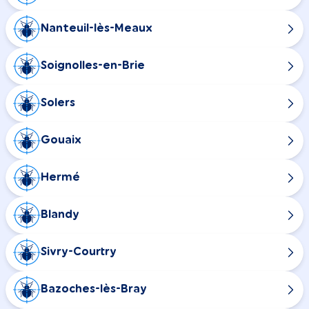
Nanteuil-lès-Meaux
Soignolles-en-Brie
Solers
Gouaix
Hermé
Blandy
Sivry-Courtry
Bazoches-lès-Bray