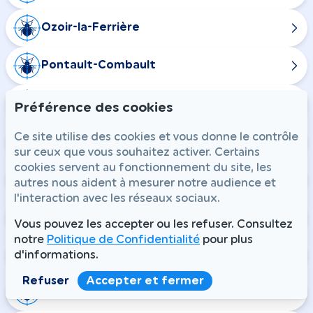
Ozoir-la-Ferrière
Pontault-Combault
Boissise-la-Bertrand
Préférence des cookies
Ce site utilise des cookies et vous donne le contrôle
Le Mée-sur-Seine
sur ceux que vous souhaitez activer. Certains
cookies servent au fonctionnement du site, les
Vaires-sur-Marne
autres nous aident à mesurer notre audience et
l'interaction avec les réseaux sociaux.
Fontenailles
Vous pouvez les accepter ou les refuser. Consultez
notre
Politique de Confidentialité
pour plus
Gastins
d'informations.
Refuser
Accepter et fermer
La Chapelle-Rablais