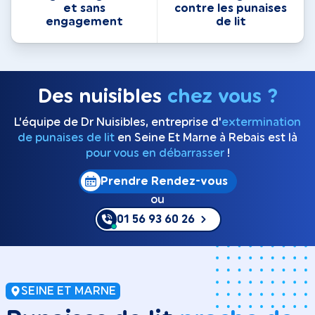
et sans
contre les punaises
engagement
de lit
Des nuisibles
chez vous ?
L’équipe de Dr Nuisibles, entreprise d'
extermination
de punaises de lit
en Seine Et Marne à Rebais est là
pour vous en débarrasser
!
Prendre Rendez-vous
ou
01 56 93 60 26
SEINE ET MARNE