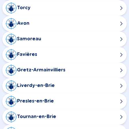
Torcy
Avon
Samoreau
Favières
Gretz-Armainvilliers
Liverdy-en-Brie
Presles-en-Brie
Tournan-en-Brie