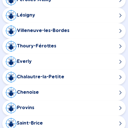
Lésigny
Villeneuve-les-Bordes
Thoury-Férottes
Everly
Chalautre-la-Petite
Chenoise
Provins
Saint-Brice