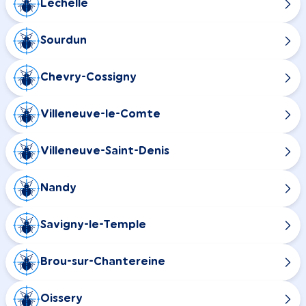
Léchelle
Sourdun
Chevry-Cossigny
Villeneuve-le-Comte
Villeneuve-Saint-Denis
Nandy
Savigny-le-Temple
Brou-sur-Chantereine
Oissery