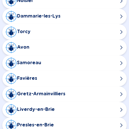
Noisiel
Dammarie-les-Lys
Torcy
Avon
Samoreau
Favières
Gretz-Armainvilliers
Liverdy-en-Brie
Presles-en-Brie