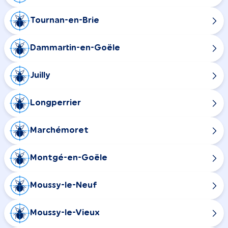
Tournan-en-Brie
Dammartin-en-Goële
Juilly
Longperrier
Marchémoret
Montgé-en-Goële
Moussy-le-Neuf
Moussy-le-Vieux