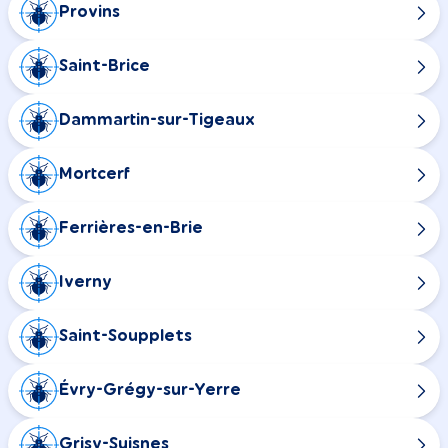
Provins
Saint-Brice
Dammartin-sur-Tigeaux
Mortcerf
Ferrières-en-Brie
Iverny
Saint-Soupplets
Évry-Grégy-sur-Yerre
Grisy-Suisnes