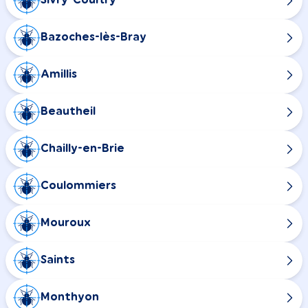
Sivry-Courtry
Bazoches-lès-Bray
Amillis
Beautheil
Chailly-en-Brie
Coulommiers
Mouroux
Saints
Monthyon