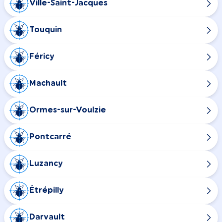
Ville-Saint-Jacques
Touquin
Féricy
Machault
Ormes-sur-Voulzie
Pontcarré
Luzancy
Étrépilly
Darvault