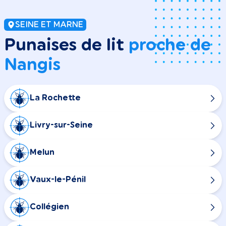
SEINE ET MARNE
Punaises de lit
proche de
Nangis
La Rochette
Livry-sur-Seine
Melun
Vaux-le-Pénil
Collégien