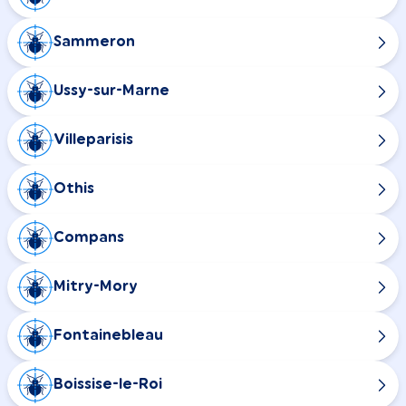
Sammeron
Ussy-sur-Marne
Villeparisis
Othis
Compans
Mitry-Mory
Fontainebleau
Boissise-le-Roi