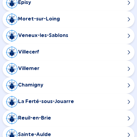
Épisy
Moret-sur-Loing
Veneux-les-Sablons
Villecerf
Villemer
Chamigny
La Ferté-sous-Jouarre
Reuil-en-Brie
Sainte-Aulde