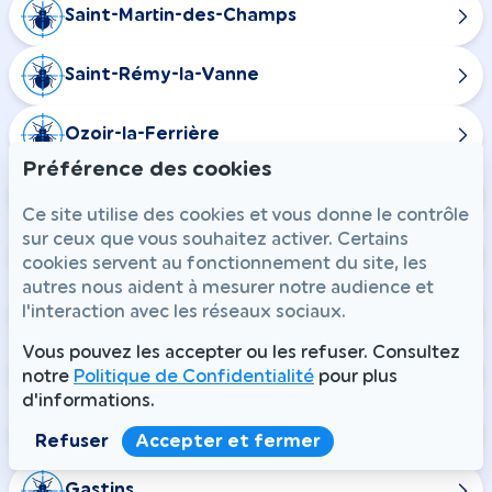
Saint-Martin-des-Champs
Saint-Rémy-la-Vanne
Ozoir-la-Ferrière
Préférence des cookies
Pontault-Combault
Ce site utilise des cookies et vous donne le contrôle
sur ceux que vous souhaitez activer. Certains
Boissise-la-Bertrand
cookies servent au fonctionnement du site, les
autres nous aident à mesurer notre audience et
l'interaction avec les réseaux sociaux.
Le Mée-sur-Seine
Vous pouvez les accepter ou les refuser. Consultez
Vaires-sur-Marne
notre
Politique de Confidentialité
pour plus
d'informations.
Fontenailles
Refuser
Accepter et fermer
Gastins