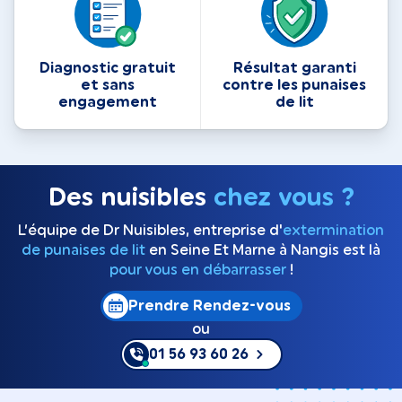
Diagnostic gratuit
Résultat garanti
et sans
contre les punaises
engagement
de lit
Des nuisibles
chez vous ?
L’équipe de Dr Nuisibles, entreprise d'
extermination
de punaises de lit
en Seine Et Marne à Nangis est là
pour vous en débarrasser
!
Prendre Rendez-vous
ou
01 56 93 60 26