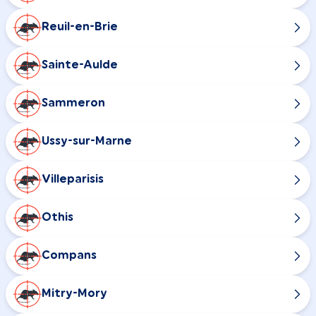
Reuil-en-Brie
Sainte-Aulde
Sammeron
Ussy-sur-Marne
Villeparisis
Othis
Compans
Mitry-Mory