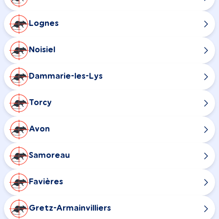
Lognes
Noisiel
Dammarie-les-Lys
Torcy
Avon
Samoreau
Favières
Gretz-Armainvilliers