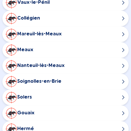
Vaux-le-Pénil
Collégien
Mareuil-lès-Meaux
Meaux
Nanteuil-lès-Meaux
Soignolles-en-Brie
Solers
Gouaix
Hermé