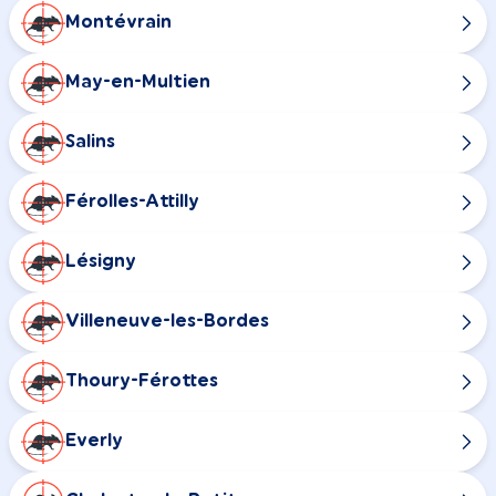
Montévrain
May-en-Multien
Salins
Férolles-Attilly
Lésigny
Villeneuve-les-Bordes
Thoury-Férottes
Everly