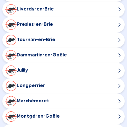
Liverdy-en-Brie
Presles-en-Brie
Tournan-en-Brie
Dammartin-en-Goële
Juilly
Longperrier
Marchémoret
Montgé-en-Goële