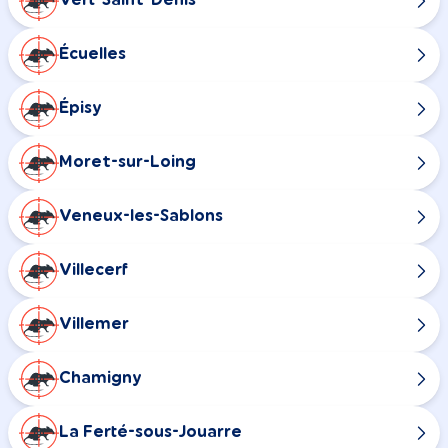
Vert-Saint-Denis
Écuelles
Épisy
Moret-sur-Loing
Veneux-les-Sablons
Villecerf
Villemer
Chamigny
La Ferté-sous-Jouarre