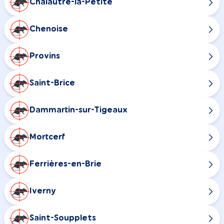
Chalautre-la-Petite
Chenoise
Provins
Saint-Brice
Dammartin-sur-Tigeaux
Mortcerf
Ferrières-en-Brie
Iverny
Saint-Soupplets