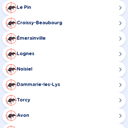
Le Pin
Croissy-Beaubourg
Émerainville
Lognes
Noisiel
Dammarie-les-Lys
Torcy
Avon