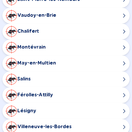
Vaudoy-en-Brie
Chalifert
Montévrain
May-en-Multien
Salins
Férolles-Attilly
Lésigny
Villeneuve-les-Bordes