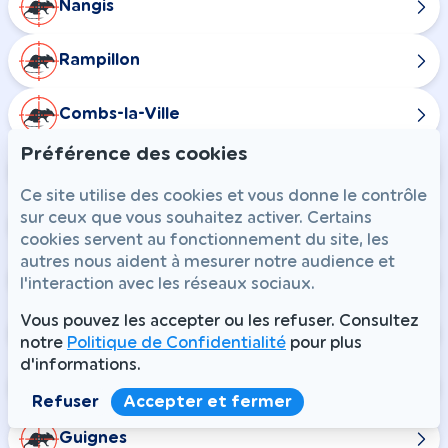
Nangis
Rampillon
Combs-la-Ville
Préférence des cookies
Champdeuil
Ce site utilise des cookies et vous donne le contrôle
sur ceux que vous souhaitez activer. Certains
Chaumes-en-Brie
cookies servent au fonctionnement du site, les
autres nous aident à mesurer notre audience et
Courtomer
l'interaction avec les réseaux sociaux.
Vous pouvez les accepter ou les refuser. Consultez
Crisenoy
notre
Politique de Confidentialité
pour plus
d'informations.
Fouju
Refuser
Accepter et fermer
Guignes