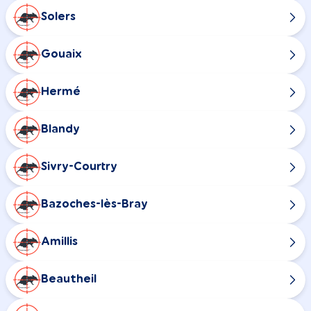
Solers
Gouaix
Hermé
Blandy
Sivry-Courtry
Bazoches-lès-Bray
Amillis
Beautheil