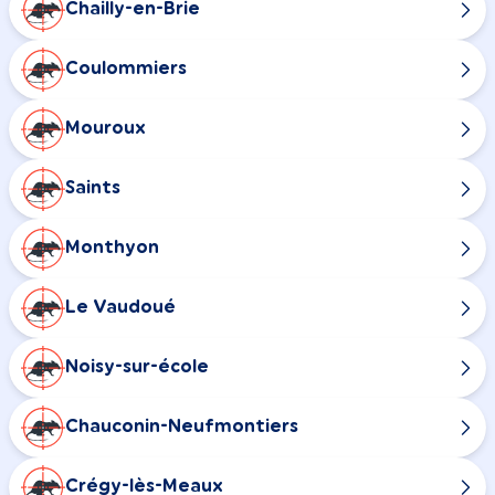
Chailly-en-Brie
Coulommiers
Mouroux
Saints
Monthyon
Le Vaudoué
Noisy-sur-école
Chauconin-Neufmontiers
Crégy-lès-Meaux