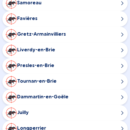
Samoreau
Favières
Gretz-Armainvilliers
Liverdy-en-Brie
Presles-en-Brie
Tournan-en-Brie
Dammartin-en-Goële
Juilly
Longperrier