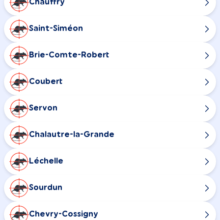
Chauffry
Saint-Siméon
Brie-Comte-Robert
Coubert
Servon
Chalautre-la-Grande
Léchelle
Sourdun
Chevry-Cossigny