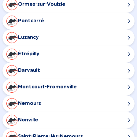
Ormes-sur-Voulzie
Pontcarré
Luzancy
Étrépilly
Darvault
Montcourt-Fromonville
Nemours
Nonville
Saint-Pierre-lès-Nemours