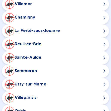
Villemer
Chamigny
La Ferté-sous-Jouarre
Reuil-en-Brie
Sainte-Aulde
Sammeron
Ussy-sur-Marne
Villeparisis