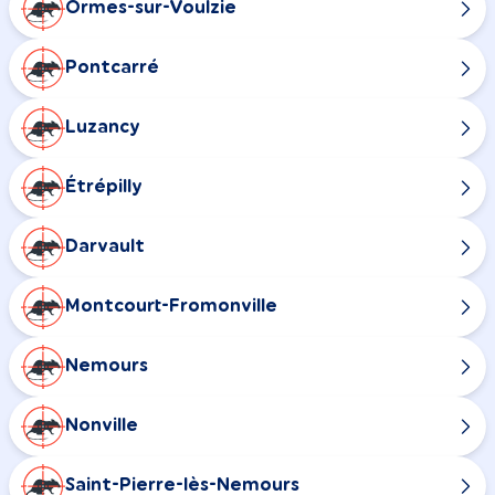
Ormes-sur-Voulzie
Pontcarré
Luzancy
Étrépilly
Darvault
Montcourt-Fromonville
Nemours
Nonville
Saint-Pierre-lès-Nemours