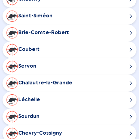
Saint-Siméon
Brie-Comte-Robert
Coubert
Servon
Chalautre-la-Grande
Léchelle
Sourdun
Chevry-Cossigny