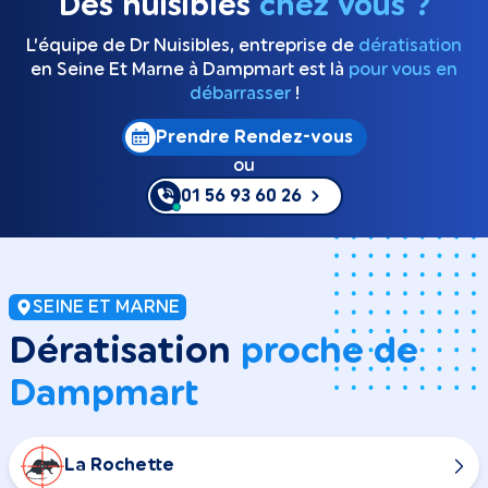
Des nuisibles
chez vous ?
L’équipe de Dr Nuisibles, entreprise de
dératisation
en Seine Et Marne à Dampmart est là
pour vous en
débarrasser
!
Prendre Rendez-vous
ou
01 56 93 60 26
SEINE ET MARNE
Dératisation
proche de
Dampmart
La Rochette