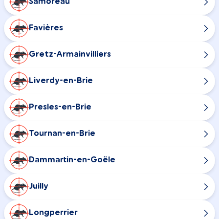
Samoreau
Favières
Gretz-Armainvilliers
Liverdy-en-Brie
Presles-en-Brie
Tournan-en-Brie
Dammartin-en-Goële
Juilly
Longperrier