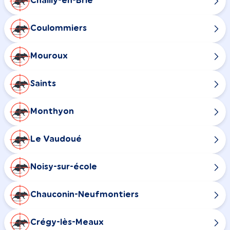
Chailly-en-Brie
Coulommiers
Mouroux
Saints
Monthyon
Le Vaudoué
Noisy-sur-école
Chauconin-Neufmontiers
Crégy-lès-Meaux