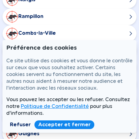
Rampillon
Combs-la-Ville
Préférence des cookies
Champdeuil
Ce site utilise des cookies et vous donne le contrôle
Chaumes-en-Brie
sur ceux que vous souhaitez activer. Certains
cookies servent au fonctionnement du site, les
autres nous aident à mesurer notre audience et
Courtomer
l'interaction avec les réseaux sociaux.
Vous pouvez les accepter ou les refuser. Consultez
Crisenoy
notre
Politique de Confidentialité
pour plus
d'informations.
Fouju
Refuser
Accepter et fermer
Guignes