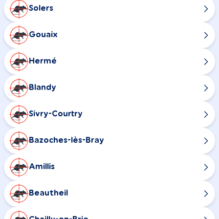
Solers
Gouaix
Hermé
Blandy
Sivry-Courtry
Bazoches-lès-Bray
Amillis
Beautheil