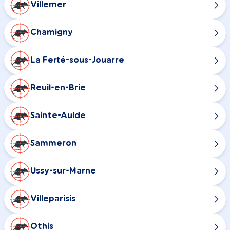
Villemer
Chamigny
La Ferté-sous-Jouarre
Reuil-en-Brie
Sainte-Aulde
Sammeron
Ussy-sur-Marne
Villeparisis
Othis