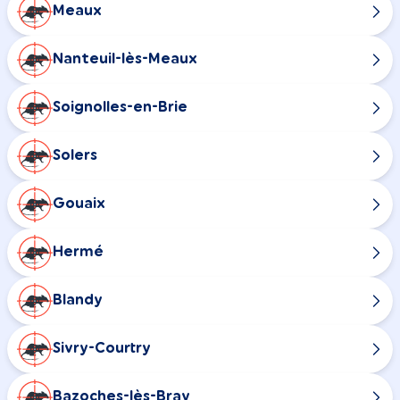
Meaux
Nanteuil-lès-Meaux
Soignolles-en-Brie
Solers
Gouaix
Hermé
Blandy
Sivry-Courtry
Bazoches-lès-Bray