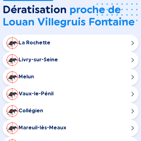
Dératisation
proche de
Louan Villegruis Fontaine
La Rochette
Livry-sur-Seine
Melun
Vaux-le-Pénil
Collégien
Mareuil-lès-Meaux