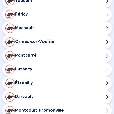
Touquin
Féricy
Machault
Ormes-sur-Voulzie
Pontcarré
Luzancy
Étrépilly
Darvault
Montcourt-Fromonville