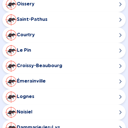
Oissery
Saint-Pathus
Courtry
Le Pin
Croissy-Beaubourg
Émerainville
Lognes
Noisiel
Dammarie-les-Lys