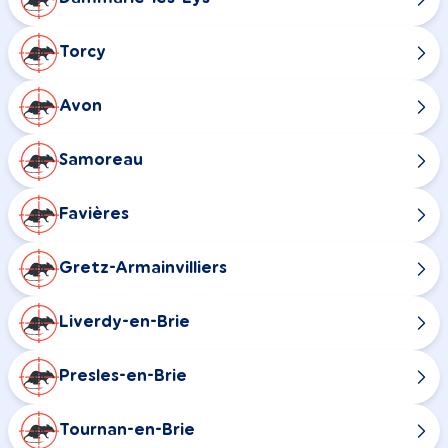
Torcy
Avon
Samoreau
Favières
Gretz-Armainvilliers
Liverdy-en-Brie
Presles-en-Brie
Tournan-en-Brie