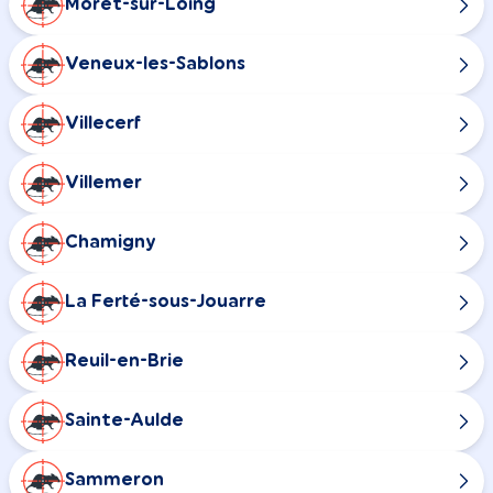
Moret-sur-Loing
Veneux-les-Sablons
Villecerf
Villemer
Chamigny
La Ferté-sous-Jouarre
Reuil-en-Brie
Sainte-Aulde
Sammeron