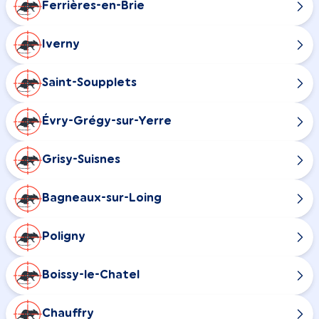
Ferrières-en-Brie
Iverny
Saint-Soupplets
Évry-Grégy-sur-Yerre
Grisy-Suisnes
Bagneaux-sur-Loing
Poligny
Boissy-le-Chatel
Chauffry