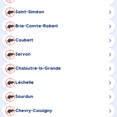
Saint-Siméon
Brie-Comte-Robert
Coubert
Servon
Chalautre-la-Grande
Léchelle
Sourdun
Chevry-Cossigny