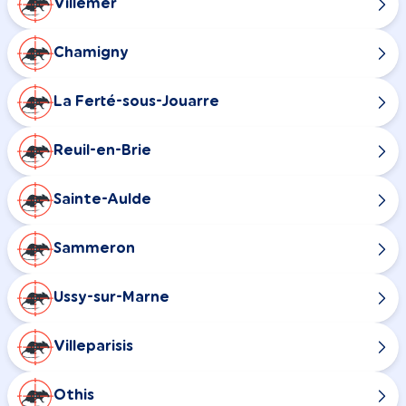
Villemer
Chamigny
La Ferté-sous-Jouarre
Reuil-en-Brie
Sainte-Aulde
Sammeron
Ussy-sur-Marne
Villeparisis
Othis