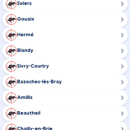
Solers
Gouaix
Hermé
Blandy
Sivry-Courtry
Bazoches-lès-Bray
Amillis
Beautheil
Chailly-en-Brie