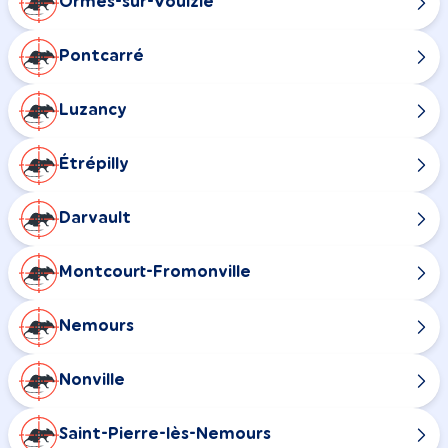
Ormes-sur-Voulzie
Pontcarré
Luzancy
Étrépilly
Darvault
Montcourt-Fromonville
Nemours
Nonville
Saint-Pierre-lès-Nemours