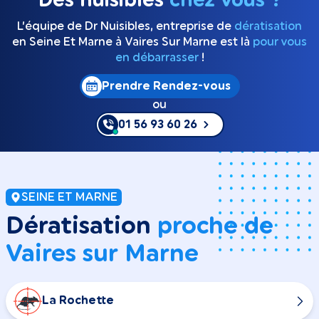
Des nuisibles
chez vous ?
L’équipe de Dr Nuisibles, entreprise de
dératisation
en Seine Et Marne à Vaires Sur Marne est là
pour vous
en débarrasser
!
Prendre Rendez-vous
ou
01 56 93 60 26
SEINE ET MARNE
Dératisation
proche de
Vaires sur Marne
La Rochette