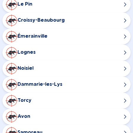
Le Pin
Croissy-Beaubourg
Émerainville
Lognes
Noisiel
Dammarie-les-Lys
Torcy
Avon
Samoreau