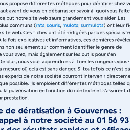
 vous propose différentes méthodes pour dératiser chez v
 faut avant de vous en débarrasser savoir à quoi vous faite
 ce but notre site web saura grandement vous aider. Les
 plus communs (
rats
,
souris
,
mulots
,
surmulots
) ont leur f
 site web. Ces fiches ont été rédigées par des spécialist
A la fois explicatives et informatives, ces dernières révèle
ons non seulement sur comment identifier le genre de
vous avez, mais également sur les outils pour s'en
De plus, nous vous apprendrons à tuer les rongeurs vous-
mesure oû cela est sans danger. Si toutefois ce n'est pa
les experts de notre société pourront intervenir directem
ue possible. Ils emploient différentes méthodes telles q
 la pulvérisation en fonction du contexte et s'assurent d
ur prestation.
e de dératisation à Gouvernes :
 appel à notre société au 01 56 93