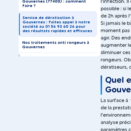
l'infection. 
Gouvernes (77400) : comment
faire ?
possible : si
de 2h après l
Service de dératisation à
Gouvernes : faites appel à notre
Si jamais le 
société au 01 56 93 60 26 pour
moment pas o
des résultats rapides et efficaces
agir. Des end
Nos traitements anti rongeurs à
augmenter le
Gouvernes
diminuer ces 
rongeurs. Obt
dératiseurs,
Quel e
Gouve
La surface à 
de la prestat
l'environneme
analyse préc
paramètres co