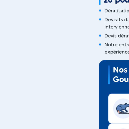
26 pou
Dératisatio
Des rats d
intervienn
Devis dérat
Notre entr
expérience
Nos 
Gou