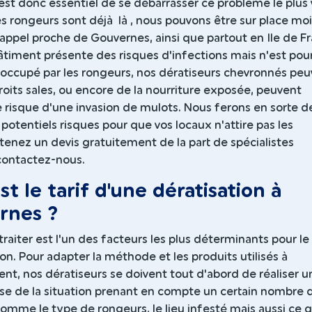
Il est donc essentiel de se débarrasser ce problème le plus 
 les rongeurs sont déjà là , nous pouvons être sur place mo
'appel proche de Gouvernes, ainsi que partout en Ile de F
bâtiment présente des risques d'infections mais n'est pour
ccupé par les rongeurs, nos dératiseurs chevronnés peu
roits sales, ou encore de la nourriture exposée, peuvent
 risque d'une invasion de mulots. Nous ferons en sorte d
potentiels risques pour que vos locaux n'attire pas les
enez un devis gratuitement de la part de spécialistes
 contactez-nous.
st le tarif d'une dératisation à
rnes ?
traiter est l'un des facteurs les plus déterminants pour le 
ion. Pour adapter la méthode et les produits utilisés à
nt, nos dératiseurs se doivent tout d'abord de réaliser u
ise de la situation prenant en compte un certain nombre 
mme le type de rongeurs, le lieu infesté mais aussi ce q