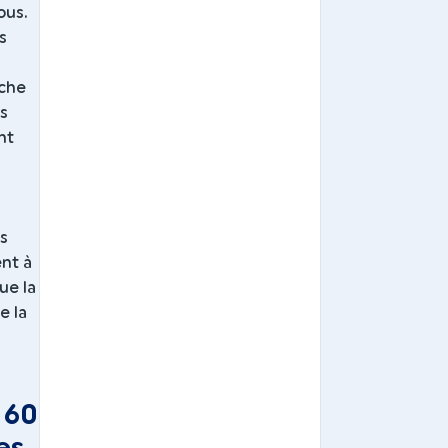
ous.
s
iche
es
nt
s
ent à
ue la
e la
 60