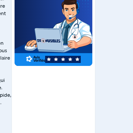
tre
ent
en
vous
laire
5
qui
e.
pide,
.