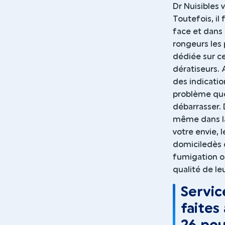
Dr Nuisibles
Toutefois, il
face et dans
rongeurs les
dédiée sur ce
dératiseurs. 
des indicati
problème que 
débarrasser. 
même dans la 
votre envie, 
domiciledès q
fumigation ou
qualité de le
Servic
faites