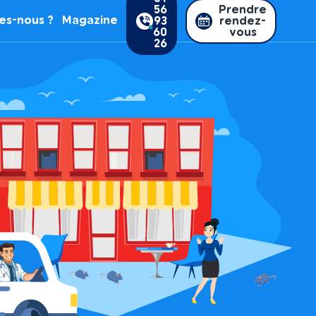
56
Prendre
es-nous ?
Magazine
93
rendez-
60
vous
26