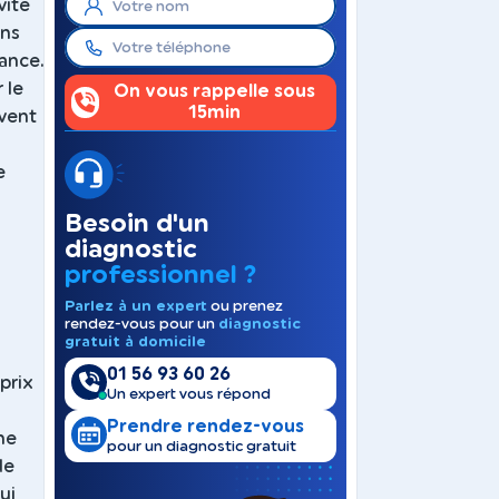
vite
ins
rance.
 le
On vous rappelle sous
15min
vent
e
Besoin d'un
diagnostic
professionnel ?
Parlez à un expert
ou prenez
rendez-vous pour un
diagnostic
gratuit à domicile
01 56 93 60 26
prix
Un expert vous répond
Prendre rendez-vous
ne
pour un diagnostic gratuit
de
ui