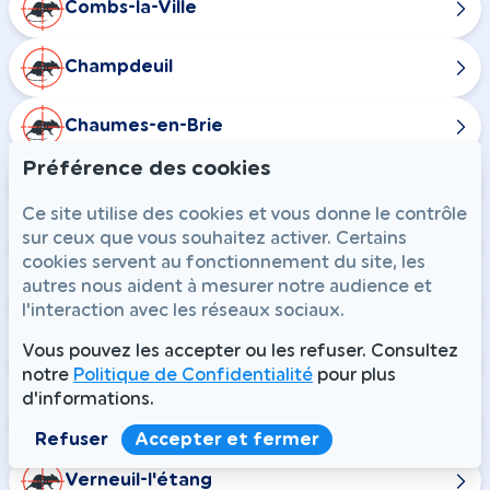
Combs-la-Ville
Champdeuil
Chaumes-en-Brie
Préférence des cookies
Courtomer
Ce site utilise des cookies et vous donne le contrôle
sur ceux que vous souhaitez activer. Certains
Crisenoy
cookies servent au fonctionnement du site, les
autres nous aident à mesurer notre audience et
Fouju
l'interaction avec les réseaux sociaux.
Vous pouvez les accepter ou les refuser. Consultez
Guignes
notre
Politique de Confidentialité
pour plus
d'informations.
Ozouer-le-Voulgis
Refuser
Accepter et fermer
Verneuil-l'étang