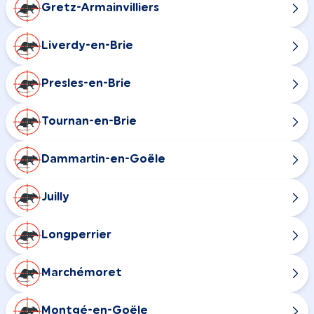
Gretz-Armainvilliers
Liverdy-en-Brie
Presles-en-Brie
Tournan-en-Brie
Dammartin-en-Goële
Juilly
Longperrier
Marchémoret
Montgé-en-Goële