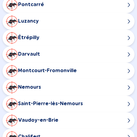
Pontcarré
Luzancy
Étrépilly
Darvault
Montcourt-Fromonville
Nemours
Saint-Pierre-lès-Nemours
Vaudoy-en-Brie
Chalifert