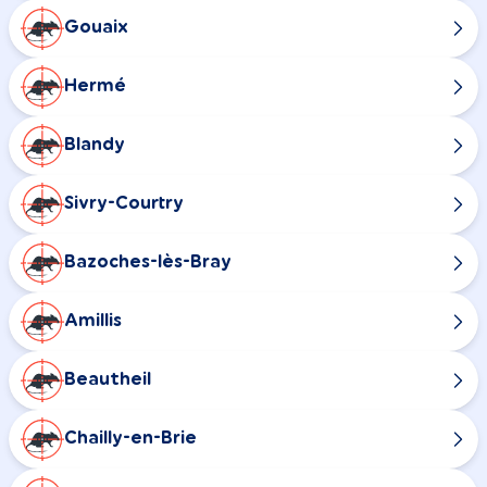
Gouaix
Hermé
Blandy
Sivry-Courtry
Bazoches-lès-Bray
Amillis
Beautheil
Chailly-en-Brie