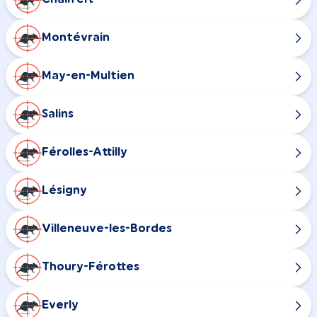
Montévrain
May-en-Multien
Salins
Férolles-Attilly
Lésigny
Villeneuve-les-Bordes
Thoury-Férottes
Everly