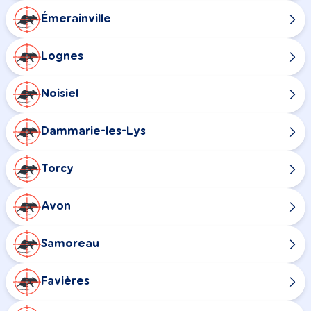
Émerainville
Lognes
Noisiel
Dammarie-les-Lys
Torcy
Avon
Samoreau
Favières