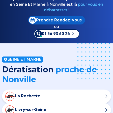
en Seine Et Marne à Nonville est là
pour vous en
débarrasser
!
Prendre Rendez-vous
ou
01 56 93 60 26
SEINE ET MARNE
Dératisation
proche de
Nonville
La Rochette
Livry-sur-Seine