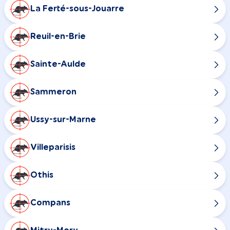
La Ferté-sous-Jouarre
Reuil-en-Brie
Sainte-Aulde
Sammeron
Ussy-sur-Marne
Villeparisis
Othis
Compans