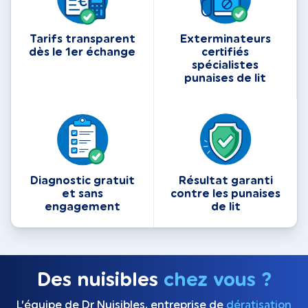
Tarifs transparent
Exterminateurs
dès le 1er échange
certifiés
spécialistes
punaises de lit
Diagnostic gratuit
Résultat garanti
et sans
contre les punaises
engagement
de lit
Des nuisibles
chez vous ?
L’équipe de Dr Nuisibles, entreprise de
dératisation