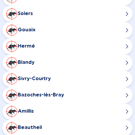
Solers
Gouaix
Hermé
Blandy
Sivry-Courtry
Bazoches-lès-Bray
Amillis
Beautheil