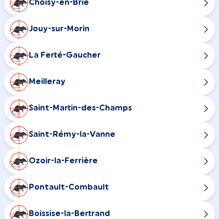
Choisy-en-Brie
Jouy-sur-Morin
La Ferté-Gaucher
Meilleray
Saint-Martin-des-Champs
Saint-Rémy-la-Vanne
Ozoir-la-Ferrière
Pontault-Combault
Boissise-la-Bertrand