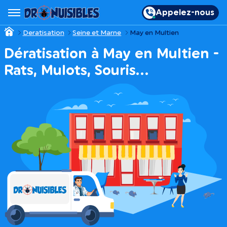
Appelez-nous
Deratisation
Seine et Marne
May en Multien
Dératisation à May en Multien -
Rats, Mulots, Souris…