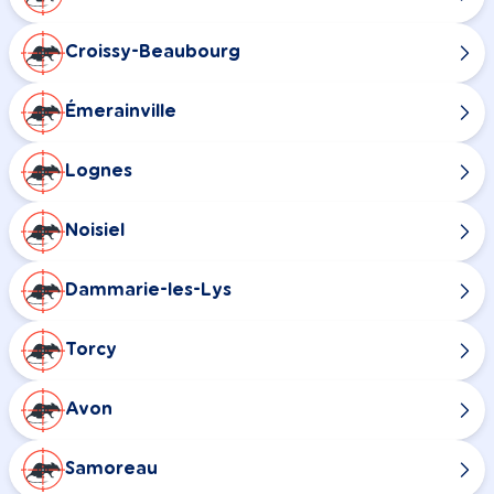
Croissy-Beaubourg
Émerainville
Lognes
Noisiel
Dammarie-les-Lys
Torcy
Avon
Samoreau