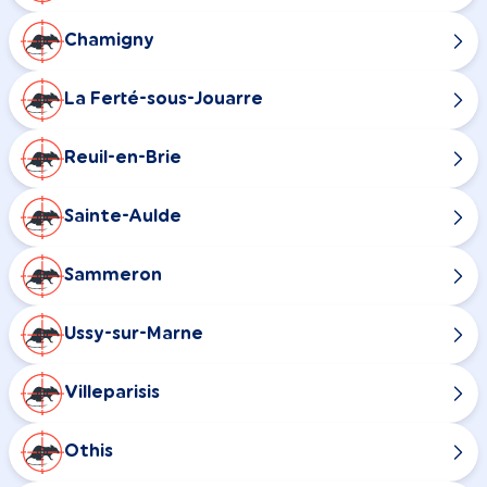
Chamigny
La Ferté-sous-Jouarre
Reuil-en-Brie
Sainte-Aulde
Sammeron
Ussy-sur-Marne
Villeparisis
Othis