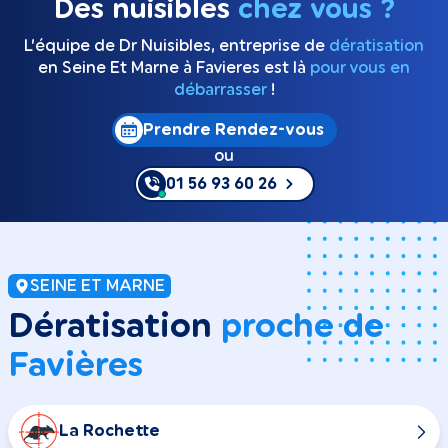
Des nuisibles
chez vous ?
L’équipe de Dr Nuisibles, entreprise de
dératisation
en Seine Et Marne à Favieres est là
pour vous en
débarrasser
!
Prendre Rendez-vous
ou
01 56 93 60 26
SEINE ET MARNE
Dératisation
proche de
Favières
La Rochette