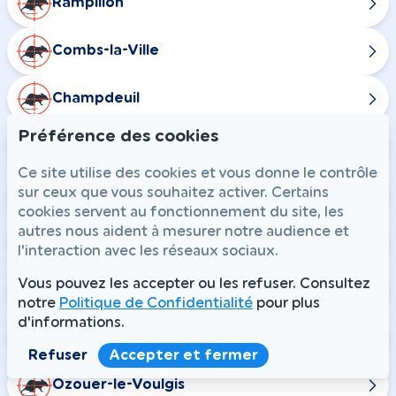
Rampillon
Combs-la-Ville
Champdeuil
Préférence des cookies
Chaumes-en-Brie
Ce site utilise des cookies et vous donne le contrôle
sur ceux que vous souhaitez activer. Certains
Courtomer
cookies servent au fonctionnement du site, les
autres nous aident à mesurer notre audience et
Crisenoy
l'interaction avec les réseaux sociaux.
Vous pouvez les accepter ou les refuser. Consultez
Fouju
notre
Politique de Confidentialité
pour plus
d'informations.
Guignes
Refuser
Accepter et fermer
Ozouer-le-Voulgis