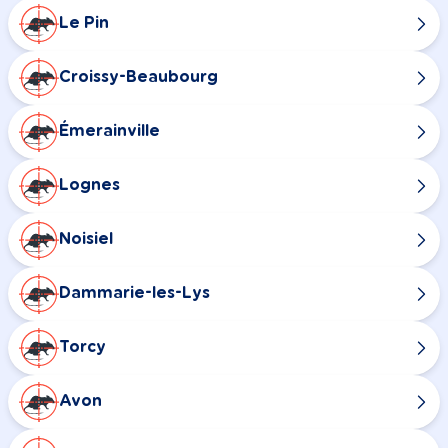
Le Pin
Croissy-Beaubourg
Émerainville
Lognes
Noisiel
Dammarie-les-Lys
Torcy
Avon