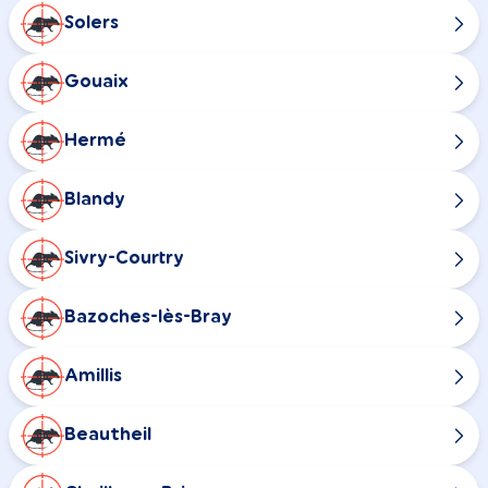
Solers
Gouaix
Hermé
Blandy
Sivry-Courtry
Bazoches-lès-Bray
Amillis
Beautheil