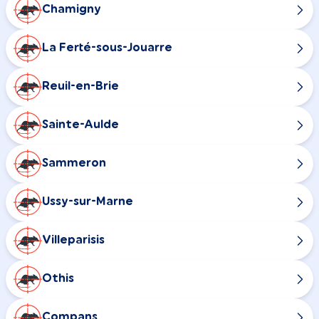
Chamigny
La Ferté-sous-Jouarre
Reuil-en-Brie
Sainte-Aulde
Sammeron
Ussy-sur-Marne
Villeparisis
Othis
Compans