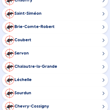
Chauffry
Saint-Siméon
Brie-Comte-Robert
Coubert
Servon
Chalautre-la-Grande
Léchelle
Sourdun
Chevry-Cossigny