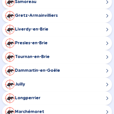
Samoreau
Gretz-Armainvilliers
Liverdy-en-Brie
Presles-en-Brie
Tournan-en-Brie
Dammartin-en-Goële
Juilly
Longperrier
Marchémoret