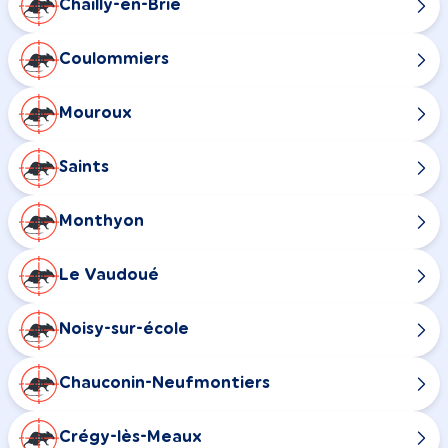
Chailly-en-Brie
Coulommiers
Mouroux
Saints
Monthyon
Le Vaudoué
Noisy-sur-école
Chauconin-Neufmontiers
Crégy-lès-Meaux