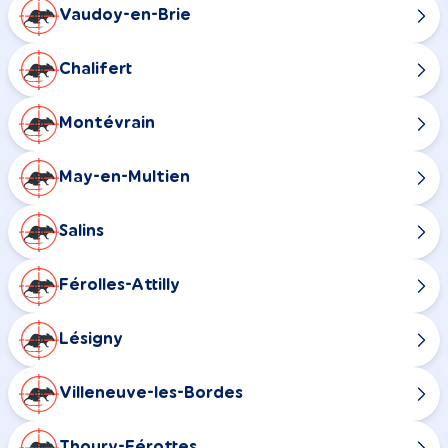
Vaudoy-en-Brie
Chalifert
Montévrain
May-en-Multien
Salins
Férolles-Attilly
Lésigny
Villeneuve-les-Bordes
Thoury-Férottes