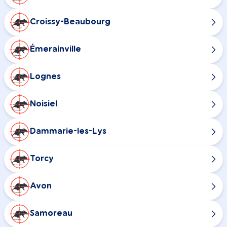
Croissy-Beaubourg
Émerainville
Lognes
Noisiel
Dammarie-les-Lys
Torcy
Avon
Samoreau