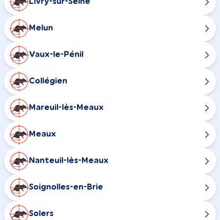
Livry-sur-Seine
Melun
Vaux-le-Pénil
Collégien
Mareuil-lès-Meaux
Meaux
Nanteuil-lès-Meaux
Soignolles-en-Brie
Solers