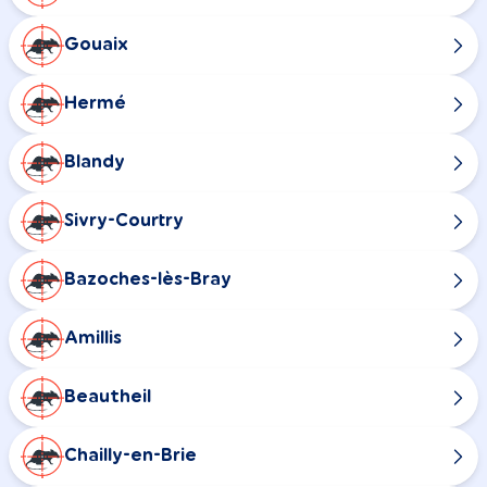
Gouaix
Hermé
Blandy
Sivry-Courtry
Bazoches-lès-Bray
Amillis
Beautheil
Chailly-en-Brie