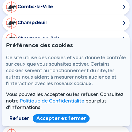
Combs-la-Ville
Champdeuil
Chaumes-en-Brie
Préférence des cookies
Courtomer
Ce site utilise des cookies et vous donne le contrôle
sur ceux que vous souhaitez activer. Certains
Crisenoy
cookies servent au fonctionnement du site, les
autres nous aident à mesurer notre audience et
l'interaction avec les réseaux sociaux.
Fouju
Vous pouvez les accepter ou les refuser. Consultez
notre
Politique de Confidentialité
pour plus
Guignes
d'informations.
Ozouer-le-Voulgis
Refuser
Accepter et fermer