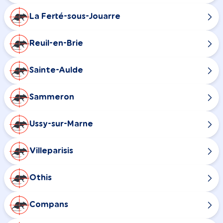
La Ferté-sous-Jouarre
Reuil-en-Brie
Sainte-Aulde
Sammeron
Ussy-sur-Marne
Villeparisis
Othis
Compans