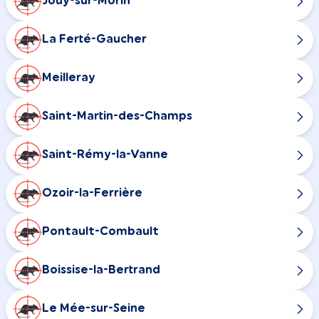
Jouy-sur-Morin
La Ferté-Gaucher
Meilleray
Saint-Martin-des-Champs
Saint-Rémy-la-Vanne
Ozoir-la-Ferrière
Pontault-Combault
Boissise-la-Bertrand
Le Mée-sur-Seine