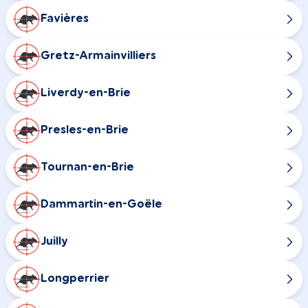
Favières
Gretz-Armainvilliers
Liverdy-en-Brie
Presles-en-Brie
Tournan-en-Brie
Dammartin-en-Goële
Juilly
Longperrier