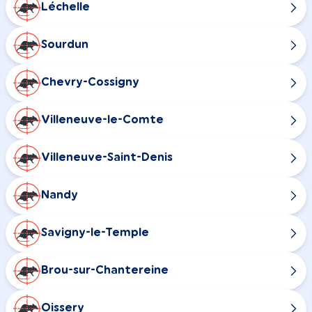
Léchelle
Sourdun
Chevry-Cossigny
Villeneuve-le-Comte
Villeneuve-Saint-Denis
Nandy
Savigny-le-Temple
Brou-sur-Chantereine
Oissery