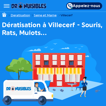
Appelez-nous
Deratisation
Seine et Marne
Villecerf
Dératisation à Villecerf - Souris,
Rats, Mulots…