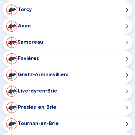
Torcy
Avon
Samoreau
Favières
Gretz-Armainvilliers
Liverdy-en-Brie
Presles-en-Brie
Tournan-en-Brie