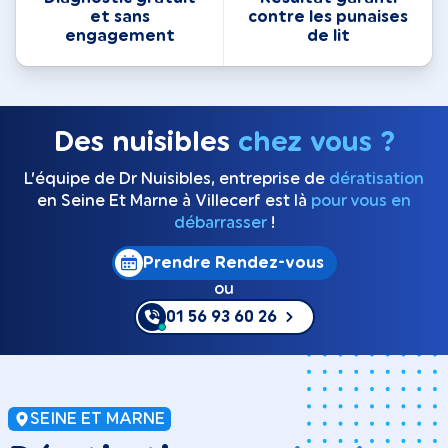
et sans
contre les punaises
engagement
de lit
Des nuisibles
chez vous ?
L’équipe de Dr Nuisibles, entreprise de
dératisation
en Seine Et Marne à Villecerf est là
pour vous en
débarrasser
!
Prendre Rendez-vous
ou
01 56 93 60 26
SEINE ET MARNE