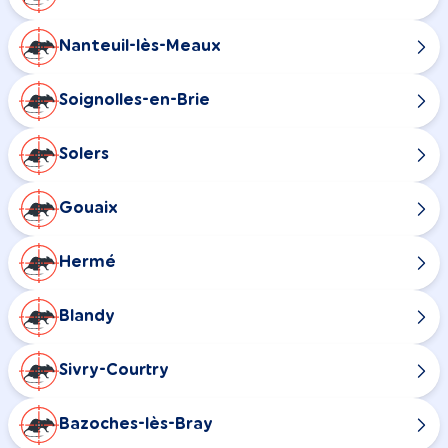
Nanteuil-lès-Meaux
Soignolles-en-Brie
Solers
Gouaix
Hermé
Blandy
Sivry-Courtry
Bazoches-lès-Bray