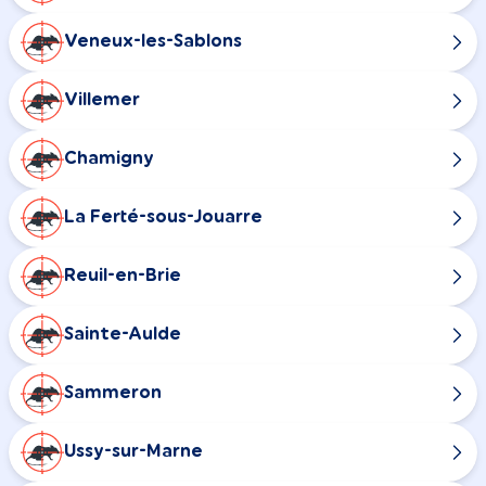
Veneux-les-Sablons
Villemer
Chamigny
La Ferté-sous-Jouarre
Reuil-en-Brie
Sainte-Aulde
Sammeron
Ussy-sur-Marne