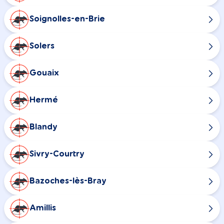
Soignolles-en-Brie
Solers
Gouaix
Hermé
Blandy
Sivry-Courtry
Bazoches-lès-Bray
Amillis