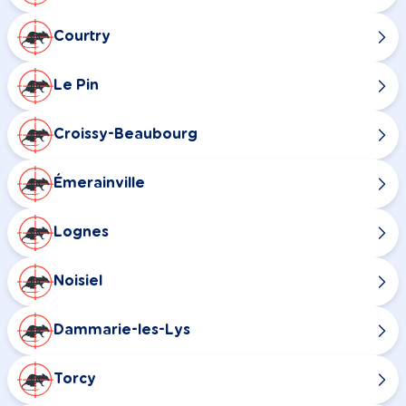
Courtry
Le Pin
Croissy-Beaubourg
Émerainville
Lognes
Noisiel
Dammarie-les-Lys
Torcy