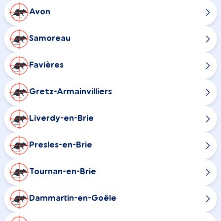
Avon
Samoreau
Favières
Gretz-Armainvilliers
Liverdy-en-Brie
Presles-en-Brie
Tournan-en-Brie
Dammartin-en-Goële