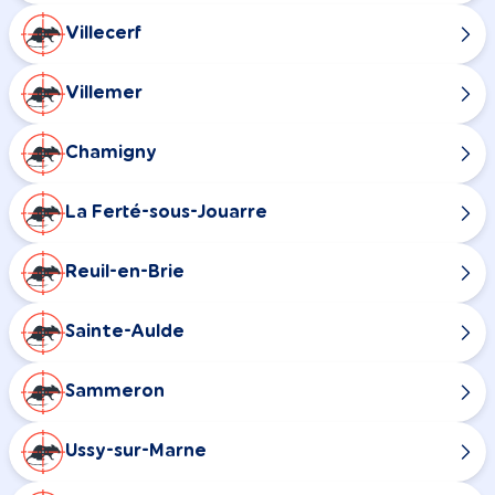
Villecerf
Villemer
Chamigny
La Ferté-sous-Jouarre
Reuil-en-Brie
Sainte-Aulde
Sammeron
Ussy-sur-Marne