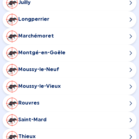
Juilly
Longperrier
Marchémoret
Montgé-en-Goële
Moussy-le-Neuf
Moussy-le-Vieux
Rouvres
Saint-Mard
Thieux