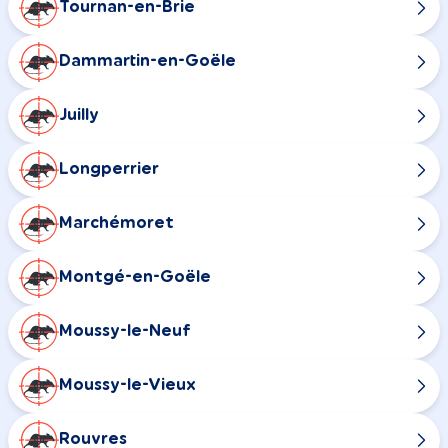
Tournan-en-Brie
Dammartin-en-Goële
Juilly
Longperrier
Marchémoret
Montgé-en-Goële
Moussy-le-Neuf
Moussy-le-Vieux
Rouvres