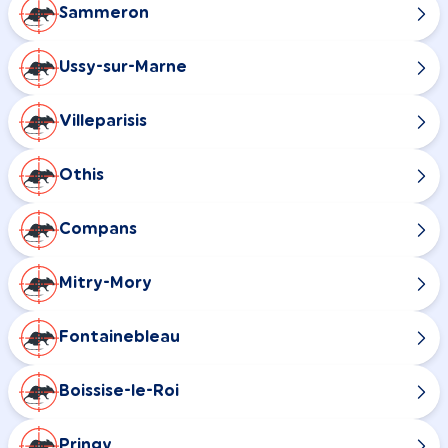
Sammeron
Ussy-sur-Marne
Villeparisis
Othis
Compans
Mitry-Mory
Fontainebleau
Boissise-le-Roi
Pringy