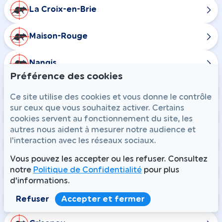
La Croix-en-Brie
Maison-Rouge
Nangis
Préférence des cookies
Rampillon
Ce site utilise des cookies et vous donne le contrôle
sur ceux que vous souhaitez activer. Certains
Combs-la-Ville
cookies servent au fonctionnement du site, les
autres nous aident à mesurer notre audience et
l'interaction avec les réseaux sociaux.
Champdeuil
Vous pouvez les accepter ou les refuser. Consultez
notre
Politique de Confidentialité
pour plus
Chaumes-en-Brie
d'informations.
Courtomer
Refuser
Accepter et fermer