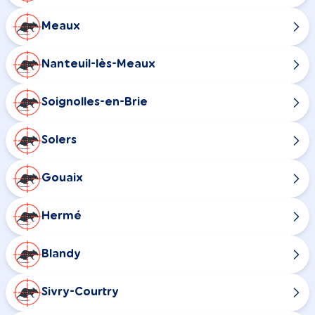
Meaux
Nanteuil-lès-Meaux
Soignolles-en-Brie
Solers
Gouaix
Hermé
Blandy
Sivry-Courtry