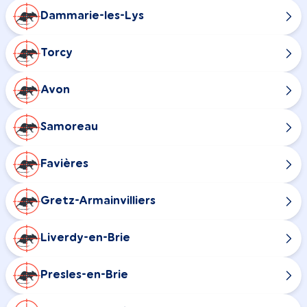
Dammarie-les-Lys
Torcy
Avon
Samoreau
Favières
Gretz-Armainvilliers
Liverdy-en-Brie
Presles-en-Brie