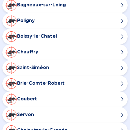
Bagneaux-sur-Loing
Poligny
Boissy-le-Chatel
Chauffry
Saint-Siméon
Brie-Comte-Robert
Coubert
Servon